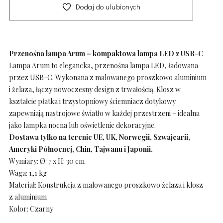
Dodaj do ulubionych
Przenośna lampa Arum – kompaktowa lampa LED z USB-C
Lampa Arum to elegancka, przenośna lampa LED, ładowana
przez USB-C. Wykonana z malowanego proszkowo aluminium
i żelaza, łączy nowoczesny design z trwałością. Klosz w
kształcie płatka i trzystopniowy ściemniacz dotykowy
zapewniają nastrojowe światło w każdej przestrzeni – idealna
jako lampka nocna lub oświetlenie dekoracyjne.
Dostawa tylko na terenie UE, UK, Norwegii, Szwajcarii,
Ameryki Północnej, Chin, Tajwanu i Japonii.
Wymiary: Ø: 7 x H: 30 cm
Waga: 1,1 kg
Materiał: Konstrukcja z malowanego proszkowo żelaza i klosz
z aluminium
Kolor: Czarny