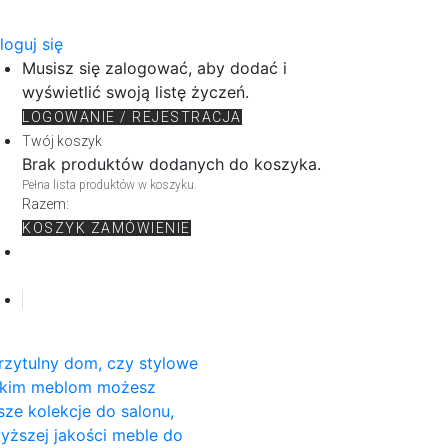
loguj się
Musisz się zalogować, aby dodać i
wyświetlić swoją listę życzeń.
LOGOWANIE / REJESTRACJA
Twój koszyk
Brak produktów dodanych do koszyka.
Pełna lista produktów w koszyku.
Razem:
KOSZYK
ZAMÓWIENIE
rzytulny dom, czy stylowe
rskim meblom możesz
sze kolekcje do salonu,
wyższej jakości meble do