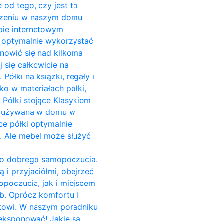
 od tego, czy jest to
zczeniu w naszym domu
pie internetowym
o optymalnie wykorzystać
anowić się nad kilkoma
 się całkowicie na
ółki na książki, regały i
ko w materiałach półki,
 Półki stojące Klasykiem
est używana w domu w
ce półki optymalnie
i. Ale mebel może służyć
do dobrego samopoczucia.
 i przyjaciółmi, obejrzeć
opoczucia, jak i miejscem
b. Oprócz komfortu i
towi. W naszym poradniku
yeksponować! Jakie są