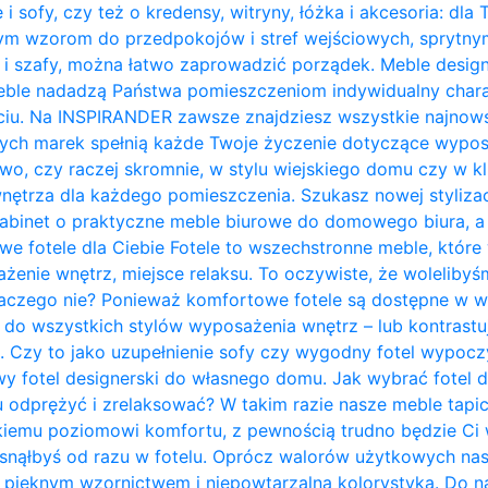
 i sofy, czy też o kredensy, witryny, łóżka i akcesoria: dla
nym wzorom do przedpokojów i stref wejściowych, sprytn
 i szafy, można łatwo zaprowadzić porządek. Meble design
ble nadadzą Państwa pomieszczeniom indywidualny charakt
ciu. Na INSPIRANDER zawsze znajdziesz wszystkie najnows
zych marek spełnią każde Twoje życzenie dotyczące wypos
owo, czy raczej skromnie, w stylu wiejskiego domu czy w kl
trza dla każdego pomieszczenia. Szukasz nowej stylizacji
abinet o praktyczne meble biurowe do domowego biura, a 
owe fotele dla Ciebie Fotele to wszechstronne meble, któ
żenie wnętrz, miejsce relaksu. To oczywiste, że woleliby
laczego nie? Ponieważ komfortowe fotele są dostępne w w
do wszystkich stylów wyposażenia wnętrz – lub kontrastują 
. Czy to jako uzupełnienie sofy czy wygodny fotel wypo
y fotel designerski do własnego domu. Jak wybrać fotel 
u odprężyć i zrelaksować? W takim razie nasze meble tapi
kiemu poziomowi komfortu, z pewnością trudno będzie Ci w
zasnąłbyś od razu w fotelu. Oprócz walorów użytkowych na
pięknym wzornictwem i niepowtarzalną kolorystyką. Do na