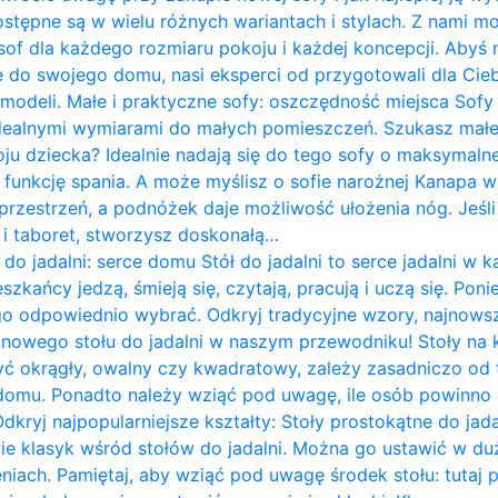
ostępne są w wielu różnych wariantach i stylach. Z nami m
of dla każdego rozmiaru pokoju i każdej koncepcji. Abyś 
do swojego domu, nasi eksperci od przygotowali dla Cieb
 modeli. Małe i praktyczne sofy: oszczędność miejsca Sof
idealnymi wymiarami do małych pomieszczeń. Szukasz mał
ju dziecka? Idealnie nadają się do tego sofy o maksymalne
 funkcję spania. A może myślisz o sofie narożnej Kanapa w k
rzestrzeń, a podnóżek daje możliwość ułożenia nóg. Jeśli 
ę i taboret, stworzysz doskonałą…
 do jadalni: serce domu Stół do jadalni to serce jadalni 
zkańcy jedzą, śmieją się, czytają, pracują i uczą się. Pon
go odpowiednio wybrać. Odkryj tradycyjne wzory, najnows
i nowego stołu do jadalni w naszym przewodniku! Stoły na
yć okrągły, owalny czy kwadratowy, zależy zasadniczo od te
omu. Ponadto należy wziąć pod uwagę, ile osób powinno 
Odkryj najpopularniejsze kształty: Stoły prostokątne do jad
wie klasyk wśród stołów do jadalni. Można go ustawić w du
iach. Pamiętaj, aby wziąć pod uwagę środek stołu: tutaj 