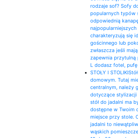
rodzaje sof? Sofy d
popularnych typów s
odpowiednią kanapę 
najpopularniejszych
charakteryzują się 
gościnnego lub poko
zwłaszcza jeśli mają
zapewnia przytulną p
L dodasz fotel, puf
STOŁY I STOLIKI
Stół
domowym. Tutaj mies
centralnym, należy 
dotyczące stylizacj
stół do jadalni ma b
dostępne w Twoim d
miejsce przy stole. 
jadalni to niewątpli
wąskich pomieszczen