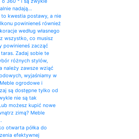
o 360 ° i są zwykle
alnie nadają…
to kwestia postawy, a nie
alkonu powinieneś również
koracje według własnego
sz wszystko, co musisz
dy powinieneś zacząć
aras. Zadaj sobie te
ybór różnych stylów,
ria należy zawsze wziąć
grodowych, wyjaśniamy w
 Meble ogrodowe i
aj są dostępne tylko od
wykle nie są tak
. Lub możesz kupić nowe
wnątrz zimą? Meble
…
ako otwarta półka do
zenia efektywnej