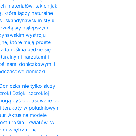
ch materiałów, takich jak
, która łączy naturalne
i w skandynawskim stylu
dzielą się najlepszymi
ndynawskim wystroju
jne, które mają proste
da roślina będzie się
turalnymi narzutami i
ślinami doniczkowymi i
adczasowe doniczki.
Doniczka nie tylko służy
rok! Dzięki szerokiej
e, mogą być dopasowane do
ej terakoty w południowym
our. Aktualne modele
stu roślin i kwiatów. W
im wnętrzu i na