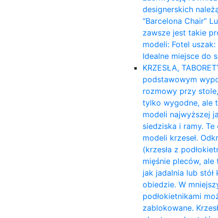
designerskich należ
“Barcelona Chair” L
zawsze jest takie p
modeli: Fotel uszak
Idealne miejsce do 
KRZESŁA, TABORET
podstawowym wyposa
rozmowy przy stole,
tylko wygodne, ale 
modeli najwyższej ja
siedziska i ramy. T
modeli krzeseł. Odk
(krzesła z podłokiet
mięśnie pleców, ale 
jak jadalnia lub stó
obiedzie. W mniejsz
podłokietnikami moż
zablokowane. Krzesł