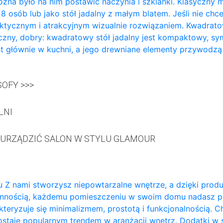
żna było na nim postawić naczynia i szklanki. Klasyczny m
a 8 osób lub jako stół jadalny z małym blatem. Jeśli nie ch
aktycznym i atrakcyjnym wizualnie rozwiązaniem. Kwadratowy
zny, dobry: kwadratowy stół jadalny jest kompaktowy, sy
t głównie w kuchni, a jego drewniane elementy przywodzą
OFY >>>
LNI
 URZĄDZIĆ SALON W STYLU GLAMOUR
 Z nami stworzysz niepowtarzalne wnętrze, a dzięki prod
annością, każdemu pomieszczeniu w swoim domu nadasz p
teryzuje się minimalizmem, prostotą i funkcjonalnością. 
ozostaje popularnym trendem w aranżacji wnętrz. Dodatki w