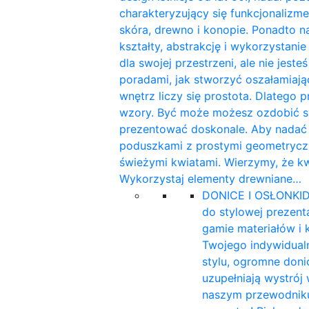
charakteryzujący się funkcjonalizme
skóra, drewno i konopie. Ponadto n
kształty, abstrakcję i wykorzystan
dla swojej przestrzeni, ale nie jest
poradami, jak stworzyć oszałamiaj
wnętrz liczy się prostota. Dlatego 
wzory. Być może możesz ozdobić sw
prezentować doskonale. Aby nadać w
poduszkami z prostymi geometryczn
świeżymi kwiatami. Wierzymy, że k
Wykorzystaj elementy drewniane…
DONICE I OSŁONKI
D
do stylowej prezent
gamie materiałów i 
Twojego indywidualn
stylu, ogromne doni
uzupełniają wystrój
naszym przewodniku 