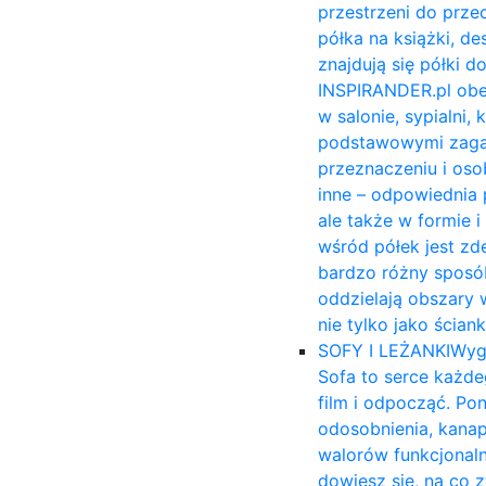
przestrzeni do prze
półka na książki, 
znajdują się półki 
INSPIRANDER.pl obe
w salonie, sypialni,
podstawowymi zagadn
przeznaczeniu i osob
inne – odpowiednia 
ale także w formie 
wśród półek jest zd
bardzo różny sposób
oddzielają obszary 
nie tylko jako ścia
SOFY I LEŻANKI
Wyg
Sofa to serce każde
film i odpocząć. Po
odosobnienia, kana
walorów funkcjonal
dowiesz się, na co 