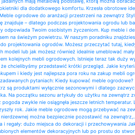
 jadalnych mają metalową podstawę, którą można obracać 
kietniki dla dodatkowego komfortu. Krzesła obrotowe ide
Meble ogrodowe do aranżacji przestrzeni na zewnątrz Styl 
ię znajduje – dlatego podczas projektowania ogrodu lub b
ry odpowiada Twoim osobistym życzeniom. Kup meble i de
zasem na świeżym powietrzu. W naszym poradniku znajdzie
do projektowania ogrodów. Możesz przeczytać tutaj, kie
 modeli lub jak możesz również idealnie umeblować mały t
em kolejnych mebli ogrodowych. Istnieje teraz tak duży w
 że chcielibyśmy przedstawić krótki przegląd. Jakie kryte
kupem i kiedy jest najlepsza pora roku na zakup mebli o
j zadawanych pytaniach: Kiedy kupować meble ogrodowe?
rz są produktami wyłącznie sezonowymi i dlatego zazwycz
ka. Na początku sezonu artykuły do ​​użytku na zewnątrz z
 pogoda zwykle nie osiągnęła jeszcze letnich temperatur
przyszły rok. Jakie meble ogrodowe mogą przebywać na ze
li nierdzewnej można bezpiecznie pozostawić na zewnątrz,
a i regały: dużo miejsca do dekoracji i przechowywania J
bionych elementów dekoracyjnych lub po prostu do stwor