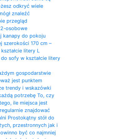
ożesz odkryć wiele
mógł znaleźć
ie przegląd
y 2-osobowe
ej kanapy do pokoju
j szerokości 170 cm –
ształcie litery L
do sofy w kształcie litery
w każdym gospodarstwie
ieważ jest punktem
ze trendy i wskazówki
 każdą potrzebę To, czy
go, ile miejsca jest
regularnie znajdować
alni Prostokątny stół do
żych, przestronnych jak i
powinno być co najmniej