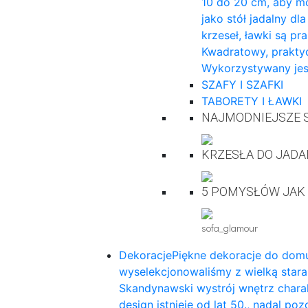
10 do 20 cm, aby mo
jako stół jadalny dl
krzeseł, ławki są pr
Kwadratowy, praktyc
Wykorzystywany jes
SZAFY I SZAFKI
TABORETY I ŁAWKI
NAJMODNIEJSZE S
KRZESŁA DO JADA
5 POMYSŁÓW JAK
sofa_glamour
Dekoracje
Piękne dekoracje do domu
wyselekcjonowaliśmy z wielką star
Skandynawski wystrój wnętrz charak
design istnieje od lat 50., nadal p