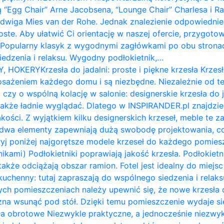
ą “Egg Chair” Arne Jacobsena, “Lounge Chair” Charlesa i 
udwiga Mies van der Rohe. Jednak znalezienie odpowiednie
roste. Aby ułatwić Ci orientację w naszej ofercie, przygot
: Popularny klasyk z wygodnymi zagłówkami po obu stron
siedzenia i relaksu. Wygodny podłokietnik,…
Y, HOKERY
Krzesła do jadalni: proste i piękne krzesła Krzesł
żeniem każdego domu i są niezbędne. Niezależnie od te
 czy o wspólną kolację w salonie: designerskie krzesła do 
także ładnie wyglądać. Dlatego w INSPIRANDER.pl znajdzi
kości. Z wyjątkiem kilku designerskich krzeseł, meble te z
e dwa elementy zapewniają dużą swobodę projektowania, c
ryj poniżej najgorętsze modele krzeseł do każdego pomiesz
nikami) Podłokietniki poprawiają jakość krzesła. Podłokietni
także odciążają obszar ramion. ​Fotel jest idealny do miejs
ł kuchenny: tutaj zapraszają do wspólnego siedzenia i relak
ych pomieszczeniach należy upewnić się, że nowe krzesła d
na wsunąć pod stół. Dzięki temu pomieszczenie wydaje się 
a obrotowe Niezwykle praktyczne, a jednocześnie niezwykl