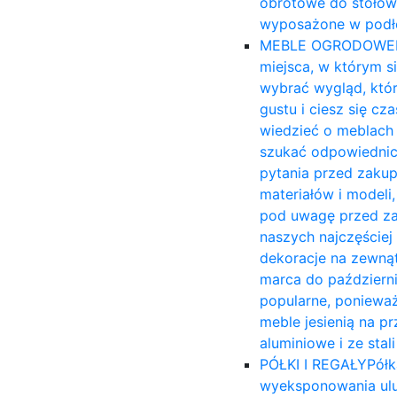
obrotowe do stołów
wyposażone w podło
MEBLE OGRODOWE
miejsca, w którym s
wybrać wygląd, któ
gustu i ciesz się c
wiedzieć o meblach 
szukać odpowiednich
pytania przed zakup
materiałów i modeli,
pod uwagę przed za
naszych najczęście
dekoracje na zewnąt
marca do październi
popularne, ponieważ
meble jesienią na 
aluminiowe i ze sta
PÓŁKI I REGAŁY
Półk
wyeksponowania ulu