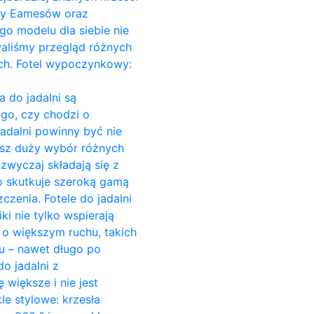
Ray Eamesów oraz
go modelu dla siebie nie
owaliśmy przegląd różnych
ach. Fotel wypoczynkowy:
a do jadalni są
go, czy chodzi o
jadalni powinny być nie
esz duży wybór różnych
azwyczaj składają się z
o skutkuje szeroką gamą
czenia. Fotele do jadalni
ki nie tylko wspierają
c o większym ruchu, takich
su – nawet długo po
o jadalni z
większe i nie jest
e stylowe: krzesła