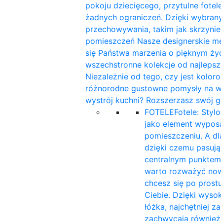
pokoju dziecięcego, przytulne fotele
żadnych ograniczeń. Dzięki wybra
przechowywania, takim jak skrzynie
pomieszczeń Nasze designerskie me
się Państwa marzenia o pięknym ży
wszechstronne kolekcje od najleps
Niezależnie od tego, czy jest kolor
różnorodne gustowne pomysły na wnę
wystrój kuchni? Rozszerzasz swój g
FOTELE
Fotele: Styl
jako element wyposa
pomieszczeniu. A d
dzięki czemu pasują 
centralnym punktem
warto rozważyć now
chcesz się po prost
Ciebie. Dzięki wyso
łóżka, najchętniej 
zachwycają również 