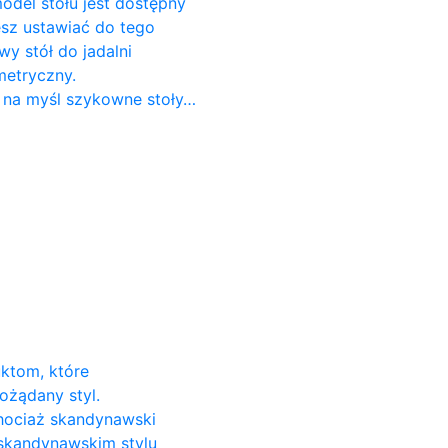
odel stołu jest dostępny
cesz ustawiać do tego
 stół do ​​jadalni
metryczny.
 na myśl szykowne stoły…
uktom, które
ożądany styl.
Chociaż skandynawski
 skandynawskim stylu