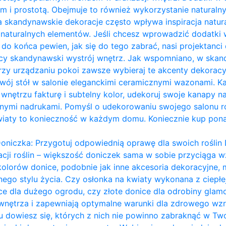
m i prostotą. Obejmuje to również wykorzystanie naturalny
a skandynawskie dekoracje często wpływa inspiracja naturą
ie naturalnych elementów. Jeśli chcesz wprowadzić dodatk
eś do końca pewien, jak się do tego zabrać, nasi projektanci 
ący skandynawski wystrój wnętrz. Jak wspomniano, w ska
przy urządzaniu pokoi zawsze wybieraj te akcenty dekoracy
ój stół w salonie eleganckimi ceramicznymi wazonami. Każ
nętrzu fakturę i subtelny kolor, udekoruj swoje kanapy na
ymi nadrukami. Pomyśl o udekorowaniu swojego salonu ro
wiaty to konieczność w każdym domu. Koniecznie kup pon
oniczka: Przygotuj odpowiednią oprawę dla swoich roślin 
acji roślin – większość doniczek sama w sobie przyciąga wz
kolorów donice, podobnie jak inne akcesoria dekoracyjn
ego stylu życia. Czy osłonka na kwiaty wykonana z ciepł
ce dla dużego ogrodu, czy złote donice dla odrobiny glam
 wnętrza i zapewniają optymalne warunki dla zdrowego wzro
dowiesz się, których z nich nie powinno zabraknąć w Two