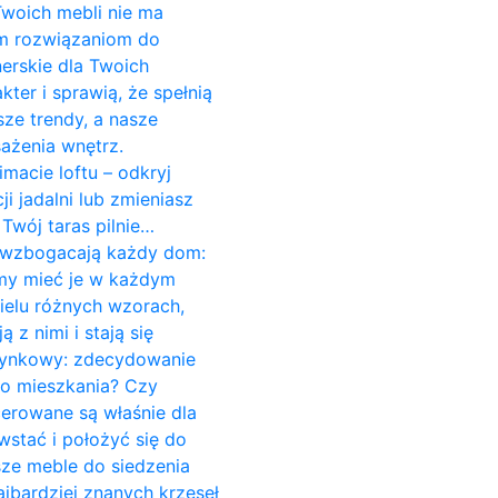
 Twoich mebli nie ma
ym rozwiązaniom do
erskie dla Twoich
er i sprawią, że spełnią
ze trendy, a nasze
ażenia wnętrz.
imacie loftu – odkryj
 jadalni lub zmieniasz
Twój taras pilnie…
re wzbogacają każdy dom:
śmy mieć je w każdym
ielu różnych wzorach,
z nimi i stają się
czynkowy: zdecydowanie
do mieszkania? Czy
cerowane są właśnie dla
stać i położyć się do
sze meble do siedzenia
jbardziej znanych krzeseł