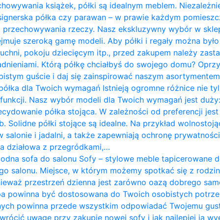
chowywania książek, półki są idealnym meblem. Niezależnie
designerska półka czy parawan – w prawie każdym pomies
do przechowywania rzeczy. Nasz ekskluzywny wybór w skle
jmuje szeroką gamę modeli. Aby półki i regały można był
 kuchni, pokoju dziecięcym itp., przed zakupem należy zast
ieniami. Którą półkę chciałbyś do swojego domu? Oprzyj
istym guście i daj się zainspirować naszym asortymentem. P
półka dla Twoich wymagań Istnieją ogromne różnice nie tyl
i funkcji. Nasz wybór modeli dla Twoich wymagań jest duży:
ecydowanie półka stojąca. W zależności od preferencji j
. Solidne półki stojące są idealne. Na przykład wolnostoją
w salonie i jadalni, a także zapewniają ochronę prywatnośc
nka działowa z przegródkami,…
odna sofa do salonu Sofy – stylowe meble tapicerowane 
go salonu. Miejsce, w którym możemy spotkać się z rodziną
nieważ przestrzeń dzienna jest zarówno oazą dobrego sam
pa powinna być dostosowana do Twoich osobistych potrze
nych powinna przede wszystkim odpowiadać Twojemu gus
zwrócić uwagę przy zakupie nowej sofy i jak najlepiej ją w