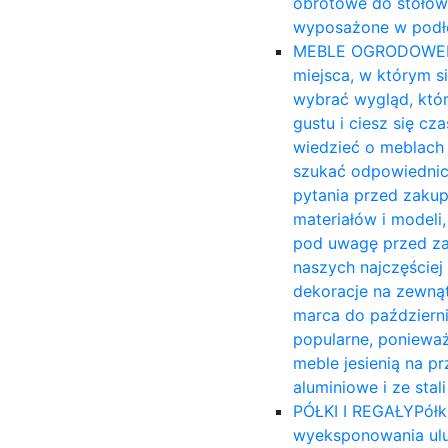
obrotowe do stołów
wyposażone w podło
MEBLE OGRODOWE
miejsca, w którym s
wybrać wygląd, któ
gustu i ciesz się c
wiedzieć o meblach 
szukać odpowiednich
pytania przed zakup
materiałów i modeli,
pod uwagę przed za
naszych najczęście
dekoracje na zewnąt
marca do październi
popularne, ponieważ
meble jesienią na 
aluminiowe i ze sta
PÓŁKI I REGAŁY
Półk
wyeksponowania ulu