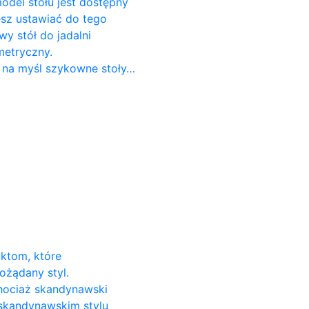
odel stołu jest dostępny
cesz ustawiać do tego
 stół do ​​jadalni
metryczny.
 na myśl szykowne stoły…
uktom, które
ożądany styl.
Chociaż skandynawski
 skandynawskim stylu