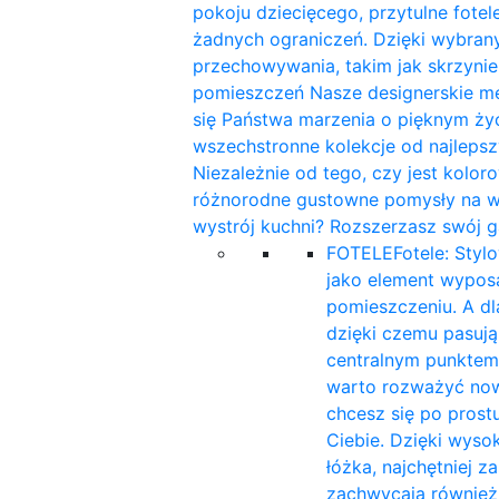
pokoju dziecięcego, przytulne fotele
żadnych ograniczeń. Dzięki wybra
przechowywania, takim jak skrzynie
pomieszczeń Nasze designerskie me
się Państwa marzenia o pięknym ży
wszechstronne kolekcje od najleps
Niezależnie od tego, czy jest kolor
różnorodne gustowne pomysły na wnę
wystrój kuchni? Rozszerzasz swój g
FOTELE
Fotele: Styl
jako element wyposa
pomieszczeniu. A d
dzięki czemu pasują 
centralnym punktem
warto rozważyć now
chcesz się po prost
Ciebie. Dzięki wyso
łóżka, najchętniej 
zachwycają również 