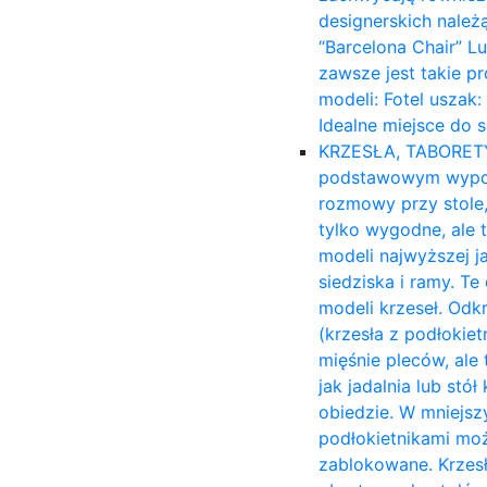
designerskich należ
“Barcelona Chair” L
zawsze jest takie p
modeli: Fotel uszak
Idealne miejsce do 
KRZESŁA, TABORET
podstawowym wyposa
rozmowy przy stole,
tylko wygodne, ale 
modeli najwyższej ja
siedziska i ramy. T
modeli krzeseł. Odk
(krzesła z podłokiet
mięśnie pleców, ale 
jak jadalnia lub stó
obiedzie. W mniejsz
podłokietnikami moż
zablokowane. Krzesł