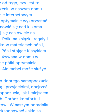
 od tego, czy jest to
zczeniu w naszym domu
pie internetowym
o optymalnie wykorzystać
anowić się nad kilkoma
 się całkowicie na
ółki na książki, regały i
ko w materiałach półki,
 Półki stojące Klasykiem
est używana w domu w
ce półki optymalnie
i. Ale mebel może służyć
do dobrego samopoczucia.
 i przyjaciółmi, obejrzeć
opoczucia, jak i miejscem
b. Oprócz komfortu i
towi. W naszym poradniku
yeksponować! Jakie są