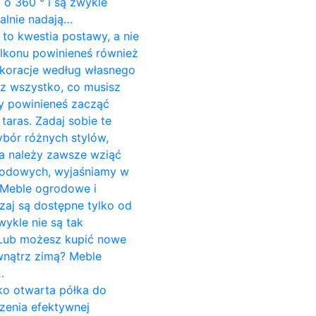
o 360 ° i są zwykle
alnie nadają…
to kwestia postawy, a nie
alkonu powinieneś również
koracje według własnego
sz wszystko, co musisz
dy powinieneś zacząć
aras. Zadaj sobie te
ybór różnych stylów,
ria należy zawsze wziąć
grodowych, wyjaśniamy w
 Meble ogrodowe i
aj są dostępne tylko od
wykle nie są tak
. Lub możesz kupić nowe
wnątrz zimą? Meble
…
ako otwarta półka do
zenia efektywnej