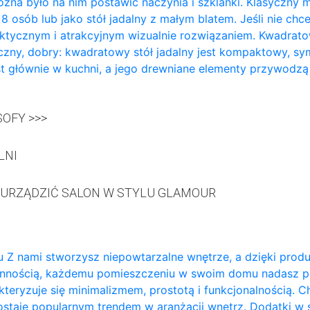
żna było na nim postawić naczynia i szklanki. Klasyczny m
a 8 osób lub jako stół jadalny z małym blatem. Jeśli nie ch
aktycznym i atrakcyjnym wizualnie rozwiązaniem. Kwadratowy
zny, dobry: kwadratowy stół jadalny jest kompaktowy, sy
t głównie w kuchni, a jego drewniane elementy przywodzą
OFY >>>
LNI
 URZĄDZIĆ SALON W STYLU GLAMOUR
 Z nami stworzysz niepowtarzalne wnętrze, a dzięki prod
annością, każdemu pomieszczeniu w swoim domu nadasz p
teryzuje się minimalizmem, prostotą i funkcjonalnością. 
ozostaje popularnym trendem w aranżacji wnętrz. Dodatki w