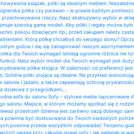
chowywania książek, półki są idealnym meblem. Niezależnie
designerska półka czy parawan – w prawie każdym pomies
do przechowywania rzeczy. Nasz ekskluzywny wybór w skle
jmuje szeroką gamę modeli. Aby półki i regały można był
 kuchni, pokoju dziecięcym itp., przed zakupem należy zast
ieniami. Którą półkę chciałbyś do swojego domu? Oprzyj
istym guście i daj się zainspirować naszym asortymentem. P
półka dla Twoich wymagań Istnieją ogromne różnice nie tyl
i funkcji. Nasz wybór modeli dla Twoich wymagań jest duży:
ecydowanie półka stojąca. W zależności od preferencji j
. Solidne półki stojące są idealne. Na przykład wolnostoją
w salonie i jadalni, a także zapewniają ochronę prywatnośc
nka działowa z przegródkami,…
odna sofa do salonu Sofy – stylowe meble tapicerowane 
go salonu. Miejsce, w którym możemy spotkać się z rodziną
nieważ przestrzeń dzienna jest zarówno oazą dobrego sam
pa powinna być dostosowana do Twoich osobistych potrze
nych powinna przede wszystkim odpowiadać Twojemu gus
zwrócić uwagę przy zakupie nowej sofy i jak najlepiej ją w