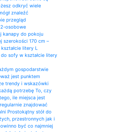
ożesz odkryć wiele
mógł znaleźć
ie przegląd
y 2-osobowe
ej kanapy do pokoju
j szerokości 170 cm –
ształcie litery L
do sofy w kształcie litery
w każdym gospodarstwie
ieważ jest punktem
ze trendy i wskazówki
 każdą potrzebę To, czy
go, ile miejsca jest
regularnie znajdować
alni Prostokątny stół do
żych, przestronnych jak i
powinno być co najmniej