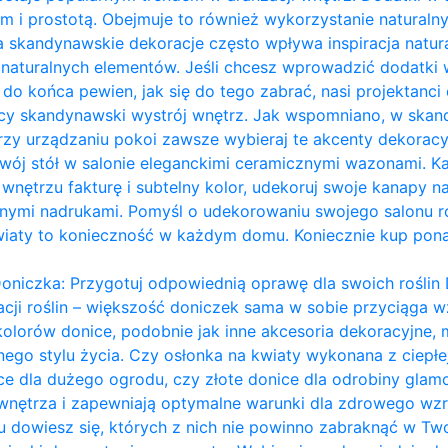
m i prostotą. Obejmuje to również wykorzystanie naturalny
a skandynawskie dekoracje często wpływa inspiracja naturą
ie naturalnych elementów. Jeśli chcesz wprowadzić dodatk
eś do końca pewien, jak się do tego zabrać, nasi projektanci 
ący skandynawski wystrój wnętrz. Jak wspomniano, w ska
przy urządzaniu pokoi zawsze wybieraj te akcenty dekoracy
ój stół w salonie eleganckimi ceramicznymi wazonami. Każ
nętrzu fakturę i subtelny kolor, udekoruj swoje kanapy na
ymi nadrukami. Pomyśl o udekorowaniu swojego salonu ro
wiaty to konieczność w każdym domu. Koniecznie kup pon
oniczka: Przygotuj odpowiednią oprawę dla swoich roślin 
acji roślin – większość doniczek sama w sobie przyciąga wz
kolorów donice, podobnie jak inne akcesoria dekoracyjn
ego stylu życia. Czy osłonka na kwiaty wykonana z ciepł
ce dla dużego ogrodu, czy złote donice dla odrobiny glam
 wnętrza i zapewniają optymalne warunki dla zdrowego wzro
dowiesz się, których z nich nie powinno zabraknąć w Two