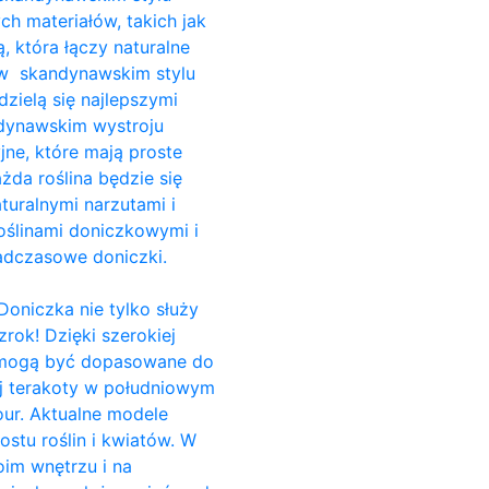
ch materiałów, takich jak
, która łączy naturalne
i w skandynawskim stylu
dzielą się najlepszymi
ndynawskim wystroju
jne, które mają proste
da roślina będzie się
turalnymi narzutami i
ślinami doniczkowymi i
adczasowe doniczki.
Doniczka nie tylko służy
rok! Dzięki szerokiej
e, mogą być dopasowane do
ej terakoty w południowym
our. Aktualne modele
stu roślin i kwiatów. W
im wnętrzu i na