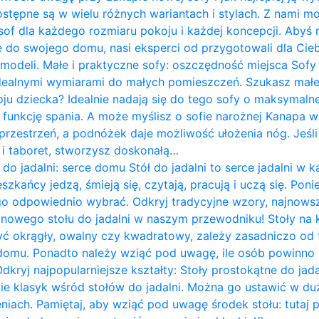
ostępne są w wielu różnych wariantach i stylach. Z nami m
of dla każdego rozmiaru pokoju i każdej koncepcji. Abyś 
do swojego domu, nasi eksperci od przygotowali dla Cieb
 modeli. Małe i praktyczne sofy: oszczędność miejsca Sof
idealnymi wymiarami do małych pomieszczeń. Szukasz mał
ju dziecka? Idealnie nadają się do tego sofy o maksymalne
 funkcję spania. A może myślisz o sofie narożnej Kanapa w k
rzestrzeń, a podnóżek daje możliwość ułożenia nóg. Jeśli 
ę i taboret, stworzysz doskonałą…
 do jadalni: serce domu Stół do jadalni to serce jadalni 
zkańcy jedzą, śmieją się, czytają, pracują i uczą się. Pon
go odpowiednio wybrać. Odkryj tradycyjne wzory, najnows
i nowego stołu do jadalni w naszym przewodniku! Stoły na
yć okrągły, owalny czy kwadratowy, zależy zasadniczo od te
omu. Ponadto należy wziąć pod uwagę, ile osób powinno 
Odkryj najpopularniejsze kształty: Stoły prostokątne do jad
wie klasyk wśród stołów do jadalni. Można go ustawić w du
iach. Pamiętaj, aby wziąć pod uwagę środek stołu: tutaj 