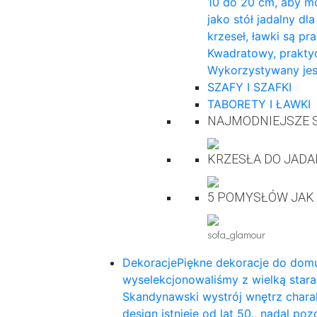
10 do 20 cm, aby mo
jako stół jadalny dl
krzeseł, ławki są pr
Kwadratowy, praktyc
Wykorzystywany jes
SZAFY I SZAFKI
TABORETY I ŁAWKI
NAJMODNIEJSZE S
KRZESŁA DO JADA
5 POMYSŁÓW JAK
sofa_glamour
Dekoracje
Piękne dekoracje do domu
wyselekcjonowaliśmy z wielką star
Skandynawski wystrój wnętrz charak
design istnieje od lat 50., nadal p