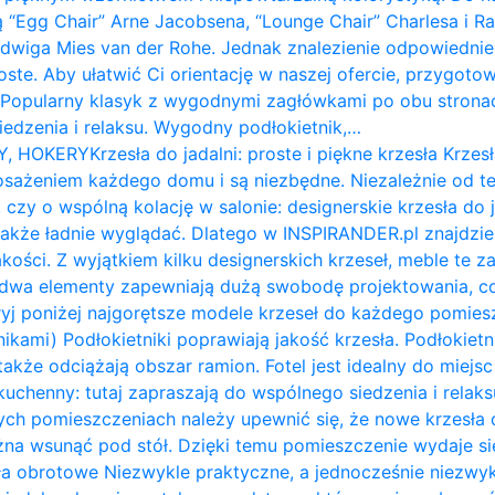
ą “Egg Chair” Arne Jacobsena, “Lounge Chair” Charlesa i 
udwiga Mies van der Rohe. Jednak znalezienie odpowiednie
roste. Aby ułatwić Ci orientację w naszej ofercie, przygot
: Popularny klasyk z wygodnymi zagłówkami po obu stron
siedzenia i relaksu. Wygodny podłokietnik,…
Y, HOKERY
Krzesła do jadalni: proste i piękne krzesła Krzesł
żeniem każdego domu i są niezbędne. Niezależnie od te
 czy o wspólną kolację w salonie: designerskie krzesła do 
także ładnie wyglądać. Dlatego w INSPIRANDER.pl znajdzi
kości. Z wyjątkiem kilku designerskich krzeseł, meble te z
e dwa elementy zapewniają dużą swobodę projektowania, c
ryj poniżej najgorętsze modele krzeseł do każdego pomiesz
nikami) Podłokietniki poprawiają jakość krzesła. Podłokietni
także odciążają obszar ramion. ​Fotel jest idealny do miejs
ł kuchenny: tutaj zapraszają do wspólnego siedzenia i relak
ych pomieszczeniach należy upewnić się, że nowe krzesła d
na wsunąć pod stół. Dzięki temu pomieszczenie wydaje się 
a obrotowe Niezwykle praktyczne, a jednocześnie niezwykl