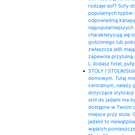
rodzaje sof? Sofy d
popularnych typów s
odpowiednią kanapę 
najpopularniejszych
charakteryzują się 
gościnnego lub poko
zwłaszcza jeśli mają
zapewnia przytulną p
L dodasz fotel, puf
STOŁY I STOLIKI
Stół
domowym. Tutaj mies
centralnym, należy 
dotyczące stylizacj
stół do jadalni ma b
dostępne w Twoim d
miejsce przy stole. 
jadalni to niewątpli
wąskich pomieszczen