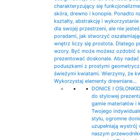
charakteryzujący się funkcjonalizme
skóra, drewno i konopie. Ponadto n
kształty, abstrakcję i wykorzystan
dla swojej przestrzeni, ale nie jest
poradami, jak stworzyć oszałamiaj
wnętrz liczy się prostota. Dlatego 
wzory. Być może możesz ozdobić sw
prezentować doskonale. Aby nadać w
poduszkami z prostymi geometryczn
świeżymi kwiatami. Wierzymy, że k
Wykorzystaj elementy drewniane…
DONICE I OSŁONKI
D
do stylowej prezent
gamie materiałów i 
Twojego indywidualn
stylu, ogromne doni
uzupełniają wystrój
naszym przewodniku 