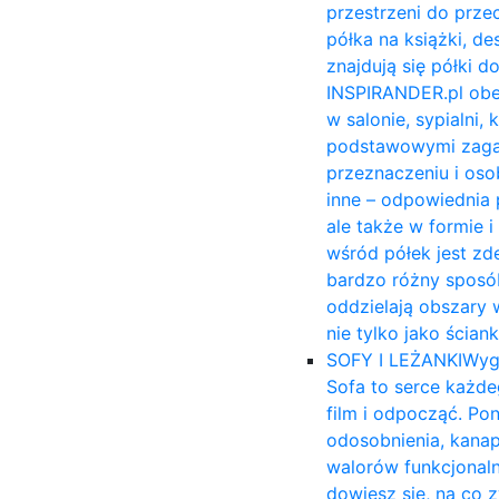
przestrzeni do prze
półka na książki, 
znajdują się półki 
INSPIRANDER.pl obe
w salonie, sypialni,
podstawowymi zagadn
przeznaczeniu i osob
inne – odpowiednia 
ale także w formie 
wśród półek jest zd
bardzo różny sposób
oddzielają obszary 
nie tylko jako ścia
SOFY I LEŻANKI
Wyg
Sofa to serce każde
film i odpocząć. Po
odosobnienia, kana
walorów funkcjonal
dowiesz się, na co 