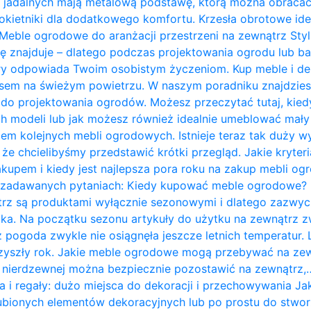
 jadalnych mają metalową podstawę, którą można obracać 
kietniki dla dodatkowego komfortu. Krzesła obrotowe ide
Meble ogrodowe do aranżacji przestrzeni na zewnątrz Styl 
ię znajduje – dlatego podczas projektowania ogrodu lub b
ry odpowiada Twoim osobistym życzeniom. Kup meble i de
zasem na świeżym powietrzu. W naszym poradniku znajdzie
do projektowania ogrodów. Możesz przeczytać tutaj, kie
 modeli lub jak możesz również idealnie umeblować mały t
em kolejnych mebli ogrodowych. Istnieje teraz tak duży w
 że chcielibyśmy przedstawić krótki przegląd. Jakie kryte
kupem i kiedy jest najlepsza pora roku na zakup mebli o
j zadawanych pytaniach: Kiedy kupować meble ogrodowe?
rz są produktami wyłącznie sezonowymi i dlatego zazwycz
ka. Na początku sezonu artykuły do ​​użytku na zewnątrz z
 pogoda zwykle nie osiągnęła jeszcze letnich temperatur
przyszły rok. Jakie meble ogrodowe mogą przebywać na ze
li nierdzewnej można bezpiecznie pozostawić na zewnątrz,
a i regały: dużo miejsca do dekoracji i przechowywania J
bionych elementów dekoracyjnych lub po prostu do stwor