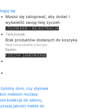
loguj się
Musisz się zalogować, aby dodać i
wyświetlić swoją listę życzeń.
LOGOWANIE / REJESTRACJA
Twój koszyk
Brak produktów dodanych do koszyka.
Pełna lista produktów w koszyku.
Razem:
KOSZYK
ZAMÓWIENIE
rzytulny dom, czy stylowe
rskim meblom możesz
sze kolekcje do salonu,
wyższej jakości meble do