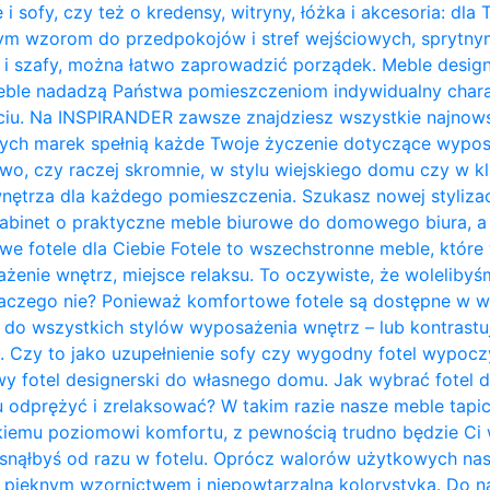
 i sofy, czy też o kredensy, witryny, łóżka i akcesoria: dla
nym wzorom do przedpokojów i stref wejściowych, sprytn
 i szafy, można łatwo zaprowadzić porządek. Meble design
ble nadadzą Państwa pomieszczeniom indywidualny charakt
ciu. Na INSPIRANDER zawsze znajdziesz wszystkie najnows
zych marek spełnią każde Twoje życzenie dotyczące wypos
owo, czy raczej skromnie, w stylu wiejskiego domu czy w kl
trza dla każdego pomieszczenia. Szukasz nowej stylizacji
abinet o praktyczne meble biurowe do domowego biura, a 
owe fotele dla Ciebie Fotele to wszechstronne meble, któ
żenie wnętrz, miejsce relaksu. To oczywiste, że woleliby
laczego nie? Ponieważ komfortowe fotele są dostępne w w
do wszystkich stylów wyposażenia wnętrz – lub kontrastują 
. Czy to jako uzupełnienie sofy czy wygodny fotel wypo
y fotel designerski do własnego domu. Jak wybrać fotel 
u odprężyć i zrelaksować? W takim razie nasze meble tapi
kiemu poziomowi komfortu, z pewnością trudno będzie Ci w
zasnąłbyś od razu w fotelu. Oprócz walorów użytkowych na
pięknym wzornictwem i niepowtarzalną kolorystyką. Do na