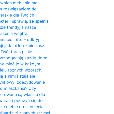
 Twoich mebli nie ma
ym rozwiązaniom do
erskie dla Twoich
er i sprawią, że spełnią
ze trendy, a nasze
ażenia wnętrz.
imacie loftu – odkryj
 jadalni lub zmieniasz
Twój taras pilnie…
re wzbogacają każdy dom:
śmy mieć je w każdym
ielu różnych wzorach,
z nimi i stają się
czynkowy: zdecydowanie
do mieszkania? Czy
cerowane są właśnie dla
stać i położyć się do
sze meble do siedzenia
jbardziej znanych krzeseł