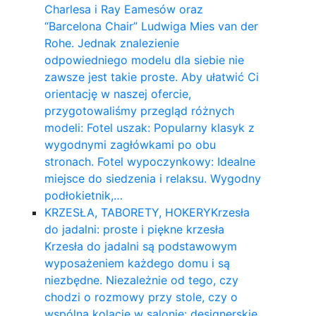
Charlesa i Ray Eamesów oraz
“Barcelona Chair” Ludwiga Mies van der
Rohe. Jednak znalezienie
odpowiedniego modelu dla siebie nie
zawsze jest takie proste. Aby ułatwić Ci
orientację w naszej ofercie,
przygotowaliśmy przegląd różnych
modeli: Fotel uszak: Popularny klasyk z
wygodnymi zagłówkami po obu
stronach. Fotel wypoczynkowy: Idealne
miejsce do siedzenia i relaksu. Wygodny
podłokietnik,…
KRZESŁA, TABORETY, HOKERY
Krzesła
do jadalni: proste i piękne krzesła
Krzesła do jadalni są podstawowym
wyposażeniem każdego domu i są
niezbędne. Niezależnie od tego, czy
chodzi o rozmowy przy stole, czy o
wspólną kolację w salonie: designerskie