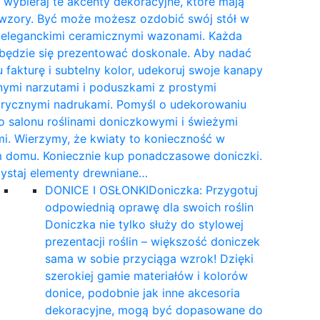
wybieraj te akcenty dekoracyjne, które mają
 wzory. Być może możesz ozdobić swój stół w
e eleganckimi ceramicznymi wazonami. Każda
 będzie się prezentować doskonale. Aby nadać
 fakturę i subtelny kolor, udekoruj swoje kanapy
nymi narzutami i poduszkami z prostymi
rycznymi nadrukami. Pomyśl o udekorowaniu
 salonu roślinami doniczkowymi i świeżymi
i. Wierzymy, że kwiaty to konieczność w
 domu. Koniecznie kup ponadczasowe doniczki.
ystaj elementy drewniane…
DONICE I OSŁONKI
Doniczka: Przygotuj
odpowiednią oprawę dla swoich roślin
Doniczka nie tylko służy do stylowej
prezentacji roślin – większość doniczek
sama w sobie przyciąga wzrok! Dzięki
szerokiej gamie materiałów i kolorów
donice, podobnie jak inne akcesoria
dekoracyjne, mogą być dopasowane do