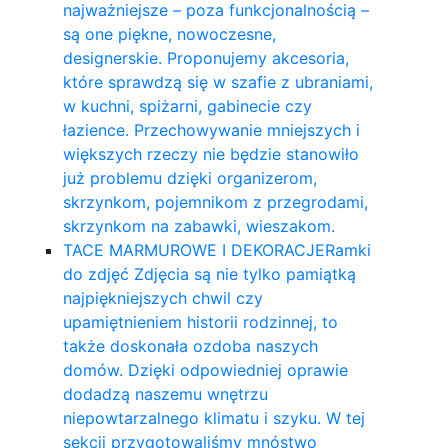
najważniejsze – poza funkcjonalnością –
są one piękne, nowoczesne,
designerskie. Proponujemy akcesoria,
które sprawdzą się w szafie z ubraniami,
w kuchni, spiżarni, gabinecie czy
łazience. Przechowywanie mniejszych i
większych rzeczy nie będzie stanowiło
już problemu dzięki organizerom,
skrzynkom, pojemnikom z przegrodami,
skrzynkom na zabawki, wieszakom.
TACE MARMUROWE I DEKORACJE
Ramki
do zdjęć Zdjęcia są nie tylko pamiątką
najpiękniejszych chwil czy
upamiętnieniem historii rodzinnej, to
także doskonała ozdoba naszych
domów. Dzięki odpowiedniej oprawie
dodadzą naszemu wnętrzu
niepowtarzalnego klimatu i szyku. W tej
sekcji przygotowaliśmy mnóstwo