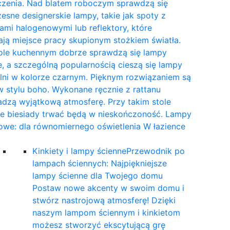
czenia. Nad blatem roboczym sprawdzą się
sne designerskie lampy, takie jak spoty z
mi halogenowymi lub reflektory, które
ają miejsce pracy skupionym stożkiem światła.
tole kuchennym dobrze sprawdzą się lampy
, a szczególną popularnością cieszą się lampy
lni w kolorze czarnym. Pięknym rozwiązaniem są
 stylu boho. Wykonane ręcznie z rattanu
dzą wyjątkową atmosferę. Przy takim stole
ne biesiady trwać będą w nieskończoność. Lampy
owe: dla równomiernego oświetlenia W łazience
…
Kinkiety i lampy ścienne
Przewodnik po
lampach ściennych: Najpiękniejsze
lampy ścienne dla Twojego domu
Postaw nowe akcenty w swoim domu i
stwórz nastrojową atmosferę! Dzięki
naszym lampom ściennym i kinkietom
możesz stworzyć ekscytującą grę