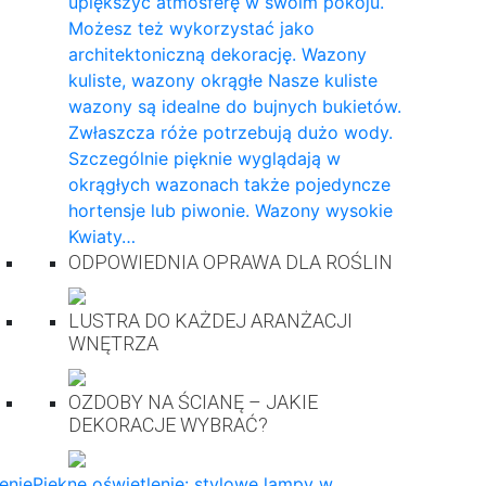
upiększyć atmosferę w swoim pokoju.
Możesz też wykorzystać jako
architektoniczną dekorację. Wazony
kuliste, wazony okrągłe Nasze kuliste
wazony są idealne do bujnych bukietów.
Zwłaszcza róże potrzebują dużo wody.
Szczególnie pięknie wyglądają w
okrągłych wazonach także pojedyncze
hortensje lub piwonie. Wazony wysokie
Kwiaty…
ODPOWIEDNIA OPRAWA DLA ROŚLIN
LUSTRA DO KAŻDEJ ARANŻACJI
WNĘTRZA
OZDOBY NA ŚCIANĘ – JAKIE
DEKORACJE WYBRAĆ?
enie
Piękne oświetlenie: stylowe lampy w