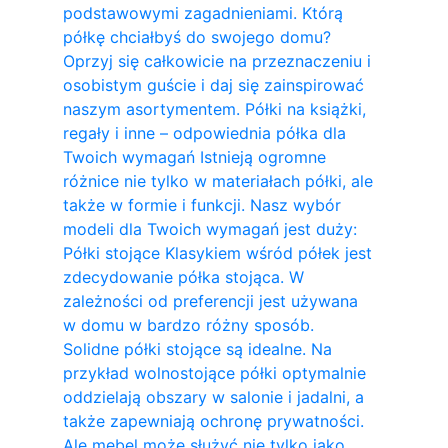
podstawowymi zagadnieniami. Którą
półkę chciałbyś do swojego domu?
Oprzyj się całkowicie na przeznaczeniu i
osobistym guście i daj się zainspirować
naszym asortymentem. Półki na książki,
regały i inne – odpowiednia półka dla
Twoich wymagań Istnieją ogromne
różnice nie tylko w materiałach półki, ale
także w formie i funkcji. Nasz wybór
modeli dla Twoich wymagań jest duży:
Półki stojące Klasykiem wśród półek jest
zdecydowanie półka stojąca. W
zależności od preferencji jest używana
w domu w bardzo różny sposób.
Solidne półki stojące są idealne. Na
przykład wolnostojące półki optymalnie
oddzielają obszary w salonie i jadalni, a
także zapewniają ochronę prywatności.
Ale mebel może służyć nie tylko jako