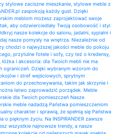
y stylowe zaciszne mieszkanie, stylowe meble z
NDER.pl zaspokoją każdy gust. Dzięki
erskim meblom możesz zaprojektować swoje
tak, aby odzwierciedlały Twoją osobowość i styl
Odkryj nasze kolekcje do salonu, jadalni, sypialni i
daj nasze pomysły na wnętrza. Niezależnie od
zy chodzi o najwyższej jakości meble do pokoju
cego, przytulne fotele i sofy, czy też o kredensy,
, łóżka i akcesoria: dla Twoich mebli nie ma
h ograniczeń. Dzięki wybranym wzorom do
kojów i stref wejściowych, sprytnym
aniom do przechowywania, takim jak skrzynie i
 można łatwo zaprowadzić porządek. Meble
erskie dla Twoich pomieszczeń Nasze
erskie meble nadadzą Państwa pomieszczeniom
ualny charakter i sprawią, że spełnią się Państwa
ia o pięknym życiu. Na INSPIRANDER zawsze
esz wszystkie najnowsze trendy, a nasze
tronne kolekcje od najlepszych marek spełnią