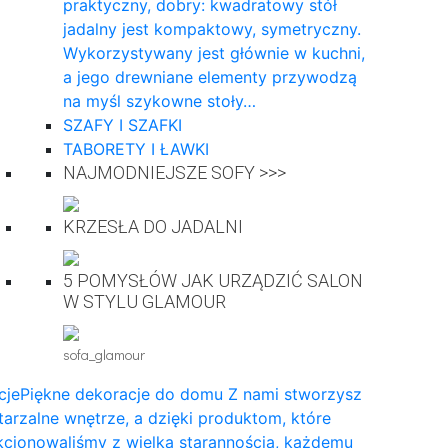
praktyczny, dobry: kwadratowy stół
jadalny jest kompaktowy, symetryczny.
Wykorzystywany jest głównie w kuchni,
a jego drewniane elementy przywodzą
na myśl szykowne stoły…
SZAFY I SZAFKI
TABORETY I ŁAWKI
NAJMODNIEJSZE SOFY >>>
KRZESŁA DO JADALNI
5 POMYSŁÓW JAK URZĄDZIĆ SALON
W STYLU GLAMOUR
sofa_glamour
cje
Piękne dekoracje do domu Z nami stworzysz
arzalne wnętrze, a dzięki produktom, które
cjonowaliśmy z wielką starannością, każdemu