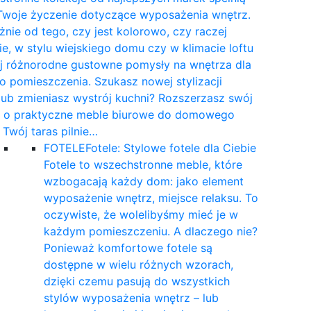
Twoje życzenie dotyczące wyposażenia wnętrz.
żnie od tego, czy jest kolorowo, czy raczej
e, w stylu wiejskiego domu czy w klimacie loftu
yj różnorodne gustowne pomysły na wnętrza dla
 pomieszczenia. Szukasz nowej stylizacji
 lub zmieniasz wystrój kuchni? Rozszerzasz swój
t o praktyczne meble biurowe do domowego
a Twój taras pilnie…
FOTELE
Fotele: Stylowe fotele dla Ciebie
Fotele to wszechstronne meble, które
wzbogacają każdy dom: jako element
wyposażenie wnętrz, miejsce relaksu. To
oczywiste, że wolelibyśmy mieć je w
każdym pomieszczeniu. A dlaczego nie?
Ponieważ komfortowe fotele są
dostępne w wielu różnych wzorach,
dzięki czemu pasują do wszystkich
stylów wyposażenia wnętrz – lub