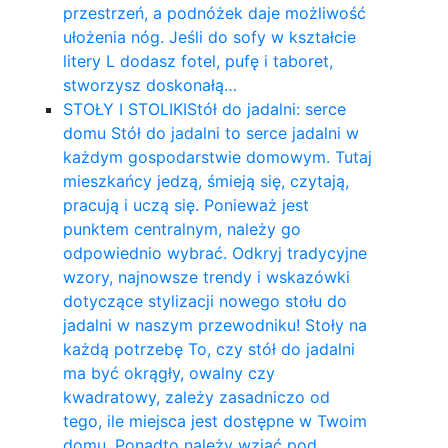
przestrzeń, a podnóżek daje możliwość
ułożenia nóg. Jeśli do sofy w kształcie
litery L dodasz fotel, pufę i taboret,
stworzysz doskonałą…
STOŁY I STOLIKI
Stół do jadalni: serce
domu Stół do jadalni to serce jadalni w
każdym gospodarstwie domowym. Tutaj
mieszkańcy jedzą, śmieją się, czytają,
pracują i uczą się. Ponieważ jest
punktem centralnym, należy go
odpowiednio wybrać. Odkryj tradycyjne
wzory, najnowsze trendy i wskazówki
dotyczące stylizacji nowego stołu do
jadalni w naszym przewodniku! Stoły na
każdą potrzebę To, czy stół do jadalni
ma być okrągły, owalny czy
kwadratowy, zależy zasadniczo od
tego, ile miejsca jest dostępne w Twoim
domu. Ponadto należy wziąć pod