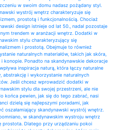
zczeniu w swoim domu nadasz pożądany styl.
awski wystrój wnętrz charakteryzuje się
izmem, prostotą i funkcjonalnością. Chociaż
awski design istnieje od lat 50., nadal pozostaje
nym trendem w aranżacji wnętrz. Dodatki w
awskim stylu charakteryzujący się
nalizmem i prostotą. Obejmuje to również
stanie naturalnych materiałów, takich jak skóra,
 i konopie. Ponadto na skandynawskie dekoracje
wpływa inspiracja naturą, która łączy naturalne
y, abstrakcję i wykorzystanie naturalnych
tów. Jeśli chcesz wprowadzić dodatki w
awskim stylu dla swojej przestrzeni, ale nie
do końca pewien, jak się do tego zabrać, nasi
anci dzielą się najlepszymi poradami, jak
ć oszałamiający skandynawski wystrój wnętrz.
pomniano, w skandynawskim wystroju wnętrz
ię prostota. Dlatego przy urządzaniu pokoi