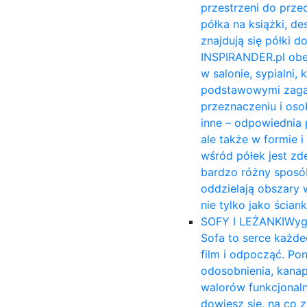
przestrzeni do prze
półka na książki, 
znajdują się półki 
INSPIRANDER.pl obe
w salonie, sypialni,
podstawowymi zagadn
przeznaczeniu i osob
inne – odpowiednia 
ale także w formie 
wśród półek jest zd
bardzo różny sposób
oddzielają obszary 
nie tylko jako ścia
SOFY I LEŻANKI
Wyg
Sofa to serce każde
film i odpocząć. Po
odosobnienia, kana
walorów funkcjonal
dowiesz się, na co 