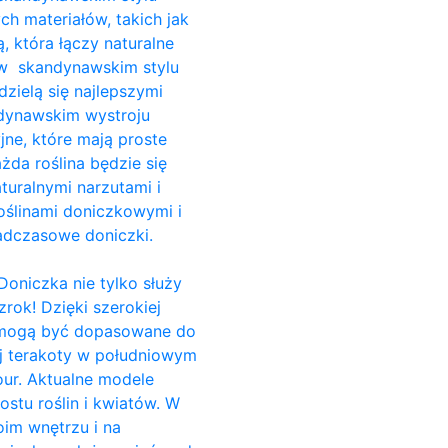
ch materiałów, takich jak
, która łączy naturalne
i w skandynawskim stylu
dzielą się najlepszymi
ndynawskim wystroju
jne, które mają proste
da roślina będzie się
turalnymi narzutami i
ślinami doniczkowymi i
adczasowe doniczki.
Doniczka nie tylko służy
rok! Dzięki szerokiej
e, mogą być dopasowane do
ej terakoty w południowym
our. Aktualne modele
stu roślin i kwiatów. W
im wnętrzu i na