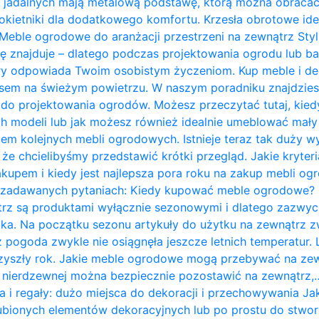
 jadalnych mają metalową podstawę, którą można obracać 
kietniki dla dodatkowego komfortu. Krzesła obrotowe ide
Meble ogrodowe do aranżacji przestrzeni na zewnątrz Styl 
ię znajduje – dlatego podczas projektowania ogrodu lub b
ry odpowiada Twoim osobistym życzeniom. Kup meble i de
zasem na świeżym powietrzu. W naszym poradniku znajdzie
do projektowania ogrodów. Możesz przeczytać tutaj, kie
 modeli lub jak możesz również idealnie umeblować mały t
em kolejnych mebli ogrodowych. Istnieje teraz tak duży w
 że chcielibyśmy przedstawić krótki przegląd. Jakie kryte
kupem i kiedy jest najlepsza pora roku na zakup mebli o
j zadawanych pytaniach: Kiedy kupować meble ogrodowe?
rz są produktami wyłącznie sezonowymi i dlatego zazwycz
ka. Na początku sezonu artykuły do ​​użytku na zewnątrz z
 pogoda zwykle nie osiągnęła jeszcze letnich temperatur
przyszły rok. Jakie meble ogrodowe mogą przebywać na ze
li nierdzewnej można bezpiecznie pozostawić na zewnątrz,
a i regały: dużo miejsca do dekoracji i przechowywania J
bionych elementów dekoracyjnych lub po prostu do stwor