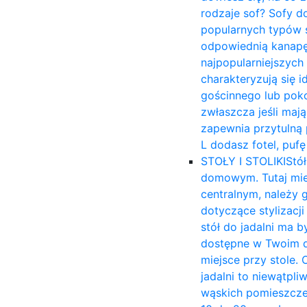
rodzaje sof? Sofy d
popularnych typów s
odpowiednią kanapę 
najpopularniejszych
charakteryzują się 
gościnnego lub poko
zwłaszcza jeśli mają
zapewnia przytulną p
L dodasz fotel, puf
STOŁY I STOLIKI
Stół
domowym. Tutaj mies
centralnym, należy 
dotyczące stylizacj
stół do jadalni ma b
dostępne w Twoim d
miejsce przy stole. 
jadalni to niewątpli
wąskich pomieszczen