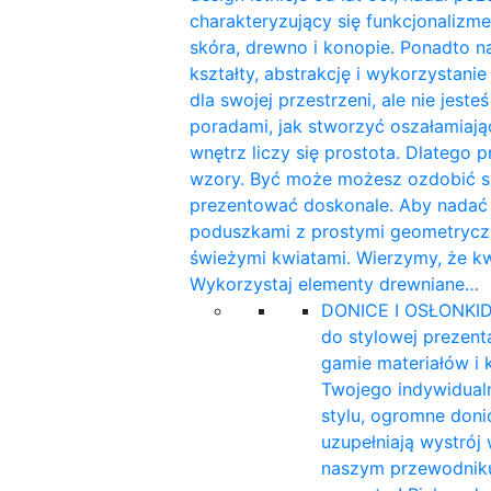
charakteryzujący się funkcjonalizme
skóra, drewno i konopie. Ponadto n
kształty, abstrakcję i wykorzystan
dla swojej przestrzeni, ale nie jest
poradami, jak stworzyć oszałamiaj
wnętrz liczy się prostota. Dlatego 
wzory. Być może możesz ozdobić sw
prezentować doskonale. Aby nadać w
poduszkami z prostymi geometryczn
świeżymi kwiatami. Wierzymy, że k
Wykorzystaj elementy drewniane…
DONICE I OSŁONKI
D
do stylowej prezent
gamie materiałów i 
Twojego indywidualn
stylu, ogromne doni
uzupełniają wystrój
naszym przewodniku 