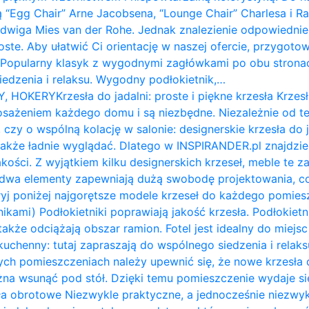
ą “Egg Chair” Arne Jacobsena, “Lounge Chair” Charlesa i 
udwiga Mies van der Rohe. Jednak znalezienie odpowiednie
roste. Aby ułatwić Ci orientację w naszej ofercie, przygot
: Popularny klasyk z wygodnymi zagłówkami po obu stron
siedzenia i relaksu. Wygodny podłokietnik,…
Y, HOKERY
Krzesła do jadalni: proste i piękne krzesła Krzesł
żeniem każdego domu i są niezbędne. Niezależnie od te
 czy o wspólną kolację w salonie: designerskie krzesła do 
także ładnie wyglądać. Dlatego w INSPIRANDER.pl znajdzi
kości. Z wyjątkiem kilku designerskich krzeseł, meble te z
e dwa elementy zapewniają dużą swobodę projektowania, c
ryj poniżej najgorętsze modele krzeseł do każdego pomiesz
nikami) Podłokietniki poprawiają jakość krzesła. Podłokietni
także odciążają obszar ramion. ​Fotel jest idealny do miejs
ł kuchenny: tutaj zapraszają do wspólnego siedzenia i relak
ych pomieszczeniach należy upewnić się, że nowe krzesła d
na wsunąć pod stół. Dzięki temu pomieszczenie wydaje się 
a obrotowe Niezwykle praktyczne, a jednocześnie niezwykl