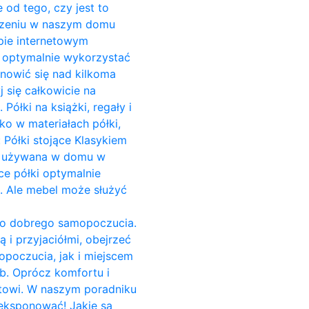
 od tego, czy jest to
zczeniu w naszym domu
pie internetowym
o optymalnie wykorzystać
anowić się nad kilkoma
 się całkowicie na
ółki na książki, regały i
ko w materiałach półki,
 Półki stojące Klasykiem
est używana w domu w
ce półki optymalnie
i. Ale mebel może służyć
do dobrego samopoczucia.
 i przyjaciółmi, obejrzeć
opoczucia, jak i miejscem
b. Oprócz komfortu i
towi. W naszym poradniku
yeksponować! Jakie są