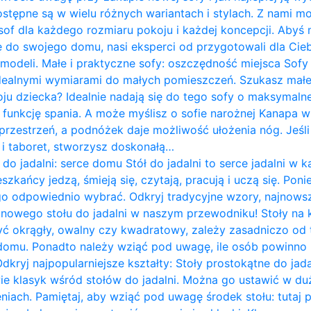
ostępne są w wielu różnych wariantach i stylach. Z nami m
of dla każdego rozmiaru pokoju i każdej koncepcji. Abyś 
do swojego domu, nasi eksperci od przygotowali dla Cieb
 modeli. Małe i praktyczne sofy: oszczędność miejsca Sof
idealnymi wymiarami do małych pomieszczeń. Szukasz mał
ju dziecka? Idealnie nadają się do tego sofy o maksymalne
 funkcję spania. A może myślisz o sofie narożnej Kanapa w k
rzestrzeń, a podnóżek daje możliwość ułożenia nóg. Jeśli 
ę i taboret, stworzysz doskonałą…
 do jadalni: serce domu Stół do jadalni to serce jadalni 
zkańcy jedzą, śmieją się, czytają, pracują i uczą się. Pon
go odpowiednio wybrać. Odkryj tradycyjne wzory, najnows
i nowego stołu do jadalni w naszym przewodniku! Stoły na
yć okrągły, owalny czy kwadratowy, zależy zasadniczo od te
omu. Ponadto należy wziąć pod uwagę, ile osób powinno 
Odkryj najpopularniejsze kształty: Stoły prostokątne do jad
wie klasyk wśród stołów do jadalni. Można go ustawić w du
iach. Pamiętaj, aby wziąć pod uwagę środek stołu: tutaj 