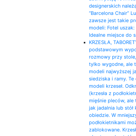
designerskich należ
“Barcelona Chair” L
zawsze jest takie p
modeli: Fotel uszak
Idealne miejsce do 
KRZESŁA, TABORET
podstawowym wyposa
rozmowy przy stole,
tylko wygodne, ale 
modeli najwyższej ja
siedziska i ramy. T
modeli krzeseł. Odk
(krzesła z podłokiet
mięśnie pleców, ale 
jak jadalnia lub stó
obiedzie. W mniejsz
podłokietnikami moż
zablokowane. Krzesł