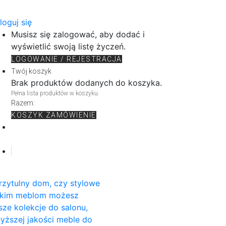
loguj się
Musisz się zalogować, aby dodać i
wyświetlić swoją listę życzeń.
LOGOWANIE / REJESTRACJA
Twój koszyk
Brak produktów dodanych do koszyka.
Pełna lista produktów w koszyku.
Razem:
KOSZYK
ZAMÓWIENIE
rzytulny dom, czy stylowe
rskim meblom możesz
sze kolekcje do salonu,
wyższej jakości meble do