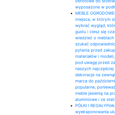
obrotowe do stołów
wyposażone w podło
MEBLE OGRODOWE
miejsca, w którym s
wybrać wygląd, któ
gustu i ciesz się c
wiedzieć o meblach 
szukać odpowiednich
pytania przed zakup
materiałów i modeli,
pod uwagę przed za
naszych najczęście
dekoracje na zewnąt
marca do październi
popularne, ponieważ
meble jesienią na 
aluminiowe i ze sta
PÓŁKI I REGAŁY
Półk
wyeksponowania ulu