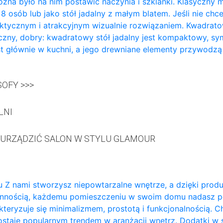
żna było na nim postawić naczynia i szklanki. Klasyczny m
a 8 osób lub jako stół jadalny z małym blatem. Jeśli nie ch
aktycznym i atrakcyjnym wizualnie rozwiązaniem. Kwadratowy
zny, dobry: kwadratowy stół jadalny jest kompaktowy, sy
t głównie w kuchni, a jego drewniane elementy przywodzą
OFY >>>
LNI
 URZĄDZIĆ SALON W STYLU GLAMOUR
 Z nami stworzysz niepowtarzalne wnętrze, a dzięki prod
annością, każdemu pomieszczeniu w swoim domu nadasz p
teryzuje się minimalizmem, prostotą i funkcjonalnością. 
ozostaje popularnym trendem w aranżacji wnętrz. Dodatki w