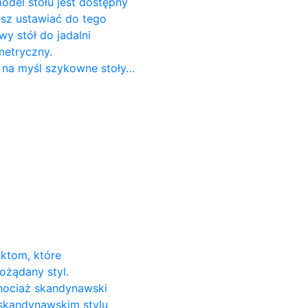
odel stołu jest dostępny
cesz ustawiać do tego
 stół do ​​jadalni
metryczny.
 na myśl szykowne stoły…
uktom, które
ożądany styl.
Chociaż skandynawski
 skandynawskim stylu