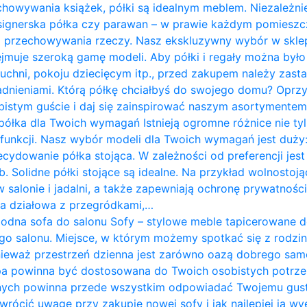
chowywania książek, półki są idealnym meblem. Niezależnie
designerska półka czy parawan – w prawie każdym pomies
do przechowywania rzeczy. Nasz ekskluzywny wybór w skle
jmuje szeroką gamę modeli. Aby półki i regały można był
 kuchni, pokoju dziecięcym itp., przed zakupem należy zast
ieniami. Którą półkę chciałbyś do swojego domu? Oprzyj
istym guście i daj się zainspirować naszym asortymentem. P
półka dla Twoich wymagań Istnieją ogromne różnice nie tyl
i funkcji. Nasz wybór modeli dla Twoich wymagań jest duży:
ecydowanie półka stojąca. W zależności od preferencji j
. Solidne półki stojące są idealne. Na przykład wolnostoją
w salonie i jadalni, a także zapewniają ochronę prywatnośc
nka działowa z przegródkami,…
odna sofa do salonu Sofy – stylowe meble tapicerowane 
go salonu. Miejsce, w którym możemy spotkać się z rodziną
nieważ przestrzeń dzienna jest zarówno oazą dobrego sam
pa powinna być dostosowana do Twoich osobistych potrze
nych powinna przede wszystkim odpowiadać Twojemu gus
zwrócić uwagę przy zakupie nowej sofy i jak najlepiej ją w