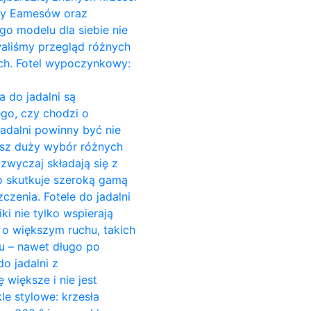
Ray Eamesów oraz
go modelu dla siebie nie
owaliśmy przegląd różnych
ach. Fotel wypoczynkowy:
a do jadalni są
go, czy chodzi o
jadalni powinny być nie
esz duży wybór różnych
azwyczaj składają się z
o skutkuje szeroką gamą
czenia. Fotele do jadalni
ki nie tylko wspierają
c o większym ruchu, takich
su – nawet długo po
o jadalni z
większe i nie jest
e stylowe: krzesła