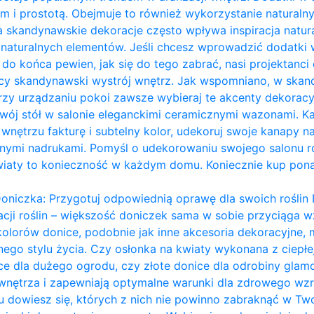
m i prostotą. Obejmuje to również wykorzystanie naturalny
a skandynawskie dekoracje często wpływa inspiracja naturą
ie naturalnych elementów. Jeśli chcesz wprowadzić dodatk
eś do końca pewien, jak się do tego zabrać, nasi projektanci 
ący skandynawski wystrój wnętrz. Jak wspomniano, w ska
przy urządzaniu pokoi zawsze wybieraj te akcenty dekoracy
ój stół w salonie eleganckimi ceramicznymi wazonami. Każ
nętrzu fakturę i subtelny kolor, udekoruj swoje kanapy na
ymi nadrukami. Pomyśl o udekorowaniu swojego salonu ro
wiaty to konieczność w każdym domu. Koniecznie kup pon
oniczka: Przygotuj odpowiednią oprawę dla swoich roślin 
acji roślin – większość doniczek sama w sobie przyciąga wz
kolorów donice, podobnie jak inne akcesoria dekoracyjn
ego stylu życia. Czy osłonka na kwiaty wykonana z ciepł
ce dla dużego ogrodu, czy złote donice dla odrobiny glam
 wnętrza i zapewniają optymalne warunki dla zdrowego wzro
dowiesz się, których z nich nie powinno zabraknąć w Two