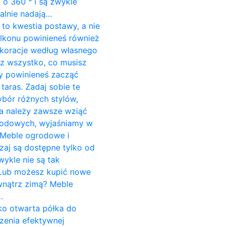
o 360 ° i są zwykle
alnie nadają…
to kwestia postawy, a nie
alkonu powinieneś również
koracje według własnego
sz wszystko, co musisz
dy powinieneś zacząć
aras. Zadaj sobie te
ybór różnych stylów,
ria należy zawsze wziąć
grodowych, wyjaśniamy w
 Meble ogrodowe i
aj są dostępne tylko od
wykle nie są tak
. Lub możesz kupić nowe
wnątrz zimą? Meble
…
ako otwarta półka do
zenia efektywnej