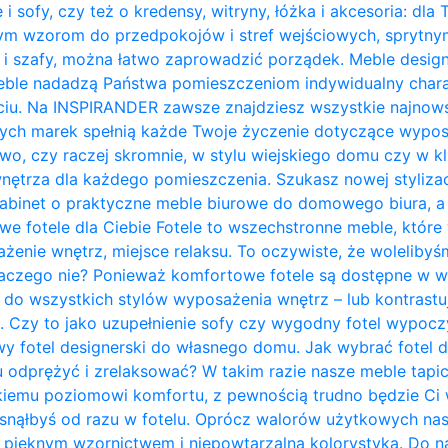
 i sofy, czy też o kredensy, witryny, łóżka i akcesoria: dla
nym wzorom do przedpokojów i stref wejściowych, sprytn
 i szafy, można łatwo zaprowadzić porządek. Meble design
ble nadadzą Państwa pomieszczeniom indywidualny charakt
ciu. Na INSPIRANDER zawsze znajdziesz wszystkie najnows
zych marek spełnią każde Twoje życzenie dotyczące wypos
owo, czy raczej skromnie, w stylu wiejskiego domu czy w kl
trza dla każdego pomieszczenia. Szukasz nowej stylizacji
abinet o praktyczne meble biurowe do domowego biura, a 
owe fotele dla Ciebie Fotele to wszechstronne meble, któ
żenie wnętrz, miejsce relaksu. To oczywiste, że woleliby
laczego nie? Ponieważ komfortowe fotele są dostępne w w
do wszystkich stylów wyposażenia wnętrz – lub kontrastują 
. Czy to jako uzupełnienie sofy czy wygodny fotel wypo
y fotel designerski do własnego domu. Jak wybrać fotel 
u odprężyć i zrelaksować? W takim razie nasze meble tapi
kiemu poziomowi komfortu, z pewnością trudno będzie Ci w
zasnąłbyś od razu w fotelu. Oprócz walorów użytkowych na
pięknym wzornictwem i niepowtarzalną kolorystyką. Do na