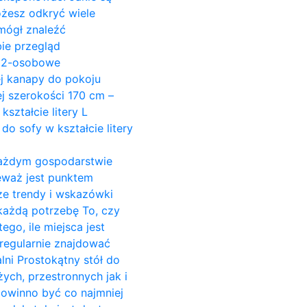
ożesz odkryć wiele
mógł znaleźć
ie przegląd
y 2-osobowe
ej kanapy do pokoju
j szerokości 170 cm –
ształcie litery L
do sofy w kształcie litery
w każdym gospodarstwie
ieważ jest punktem
ze trendy i wskazówki
 każdą potrzebę To, czy
go, ile miejsca jest
regularnie znajdować
alni Prostokątny stół do
żych, przestronnych jak i
powinno być co najmniej