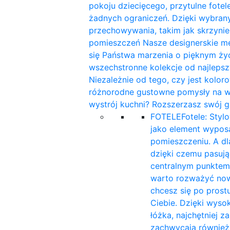
pokoju dziecięcego, przytulne fotele
żadnych ograniczeń. Dzięki wybra
przechowywania, takim jak skrzynie
pomieszczeń Nasze designerskie me
się Państwa marzenia o pięknym ży
wszechstronne kolekcje od najleps
Niezależnie od tego, czy jest kolor
różnorodne gustowne pomysły na wnę
wystrój kuchni? Rozszerzasz swój g
FOTELE
Fotele: Styl
jako element wyposa
pomieszczeniu. A d
dzięki czemu pasują 
centralnym punktem
warto rozważyć now
chcesz się po prost
Ciebie. Dzięki wyso
łóżka, najchętniej 
zachwycają również 