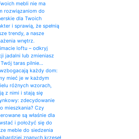
 Twoich mebli nie ma
ym rozwiązaniom do
erskie dla Twoich
er i sprawią, że spełnią
ze trendy, a nasze
ażenia wnętrz.
imacie loftu – odkryj
 jadalni lub zmieniasz
Twój taras pilnie…
re wzbogacają każdy dom:
śmy mieć je w każdym
ielu różnych wzorach,
z nimi i stają się
czynkowy: zdecydowanie
do mieszkania? Czy
cerowane są właśnie dla
stać i położyć się do
sze meble do siedzenia
jbardziej znanych krzeseł