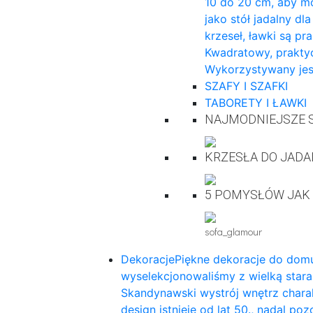
10 do 20 cm, aby mo
jako stół jadalny dl
krzeseł, ławki są pr
Kwadratowy, praktyc
Wykorzystywany jes
SZAFY I SZAFKI
TABORETY I ŁAWKI
NAJMODNIEJSZE S
KRZESŁA DO JADA
5 POMYSŁÓW JAK
sofa_glamour
Dekoracje
Piękne dekoracje do domu
wyselekcjonowaliśmy z wielką star
Skandynawski wystrój wnętrz charak
design istnieje od lat 50., nadal p