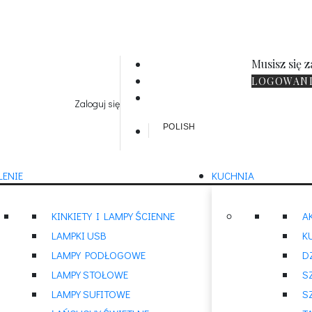
Musisz się z
LOGOWANI
Zaloguj się
POLISH
LENIE
KUCHNIA
KINKIETY I LAMPY ŚCIENNE
A
LAMPKI USB
K
LAMPY PODŁOGOWE
D
LAMPY STOŁOWE
S
LAMPY SUFITOWE
S