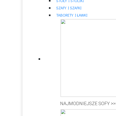
STOŁY I STOLIKI
SZAFY I SZAFKI
TABORETY I ŁAWKI
NAJMODNIEJSZE SOFY >>