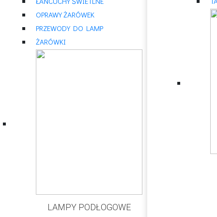
ŁAŃCUCHY ŚWIETLNE
T
OPRAWY ŻARÓWEK
PRZEWODY DO LAMP
ŻARÓWKI
LAMPY PODŁOGOWE