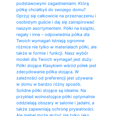
podstawowymi zagadnieniami. Którą
półkę chciałbyś do swojego domu?
Oprzyj się całkowicie na przeznaczeniu i
osobistym guście i daj się zainspirować
naszym asortymentem. Półki na książki,
regały i inne – odpowiednia półka dla
Twoich wymagań Istnieją ogromne
różnice nie tylko w materiałach półki, ale
także w formie i funkcji. Nasz wybór
modeli dla Twoich wymagań jest duży:
Półki stojące Klasykiem wśród półek jest
zdecydowanie półka stojąca. W
zależności od preferencji jest używana
w domu w bardzo różny sposób.
Solidne półki stojące są idealne. Na
przykład wolnostojące półki optymalnie
oddzielają obszary w salonie i jadalni, a
także zapewniają ochronę prywatności.
Ale mebel może służyć nie tylko jako