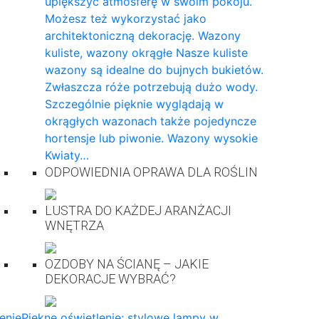
upiększyć atmosferę w swoim pokoju.
Możesz też wykorzystać jako
architektoniczną dekorację. Wazony
kuliste, wazony okrągłe Nasze kuliste
wazony są idealne do bujnych bukietów.
Zwłaszcza róże potrzebują dużo wody.
Szczególnie pięknie wyglądają w
okrągłych wazonach także pojedyncze
hortensje lub piwonie. Wazony wysokie
Kwiaty…
ODPOWIEDNIA OPRAWA DLA ROŚLIN
LUSTRA DO KAŻDEJ ARANŻACJI
WNĘTRZA
OZDOBY NA ŚCIANĘ – JAKIE
DEKORACJE WYBRAĆ?
enie
Piękne oświetlenie: stylowe lampy w