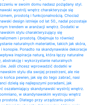
zczeniu w swoim domu nadasz pożądany styl.
awski wystrój wnętrz charakteryzuje się
izmem, prostotą i funkcjonalnością. Chociaż
awski design istnieje od lat 50., nadal pozostaje
nym trendem w aranżacji wnętrz. Dodatki w
awskim stylu charakteryzujący się
nalizmem i prostotą. Obejmuje to również
stanie naturalnych materiałów, takich jak skóra,
 i konopie. Ponadto na skandynawskie dekoracje
wpływa inspiracja naturą, która łączy naturalne
y, abstrakcję i wykorzystanie naturalnych
tów. Jeśli chcesz wprowadzić dodatki w
awskim stylu dla swojej przestrzeni, ale nie
do końca pewien, jak się do tego zabrać, nasi
anci dzielą się najlepszymi poradami, jak
ć oszałamiający skandynawski wystrój wnętrz.
pomniano, w skandynawskim wystroju wnętrz
ię prostota. Dlatego przy urządzaniu pokoi