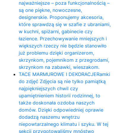
najważniejsze – poza funkcjonalnością –
są one piękne, nowoczesne,
designerskie. Proponujemy akcesoria,
które sprawdzą się w szafie z ubraniami,
w kuchni, spiżarni, gabinecie czy
łazience. Przechowywanie mniejszych i
większych rzeczy nie będzie stanowiło
już problemu dzięki organizerom,
skrzynkom, pojemnikom z przegrodami,
skrzynkom na zabawki, wieszakom.
TACE MARMUROWE I DEKORACJE
Ramki
do zdjęć Zdjęcia są nie tylko pamiątką
najpiękniejszych chwil czy
upamiętnieniem historii rodzinnej, to
także doskonała ozdoba naszych
domów. Dzięki odpowiedniej oprawie
dodadzą naszemu wnętrzu
niepowtarzalnego klimatu i szyku. W tej
sekcji przygotowaliśmy mnóstwo