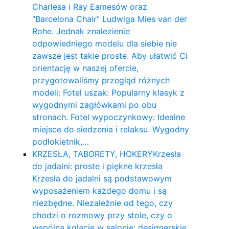
Charlesa i Ray Eamesów oraz
“Barcelona Chair” Ludwiga Mies van der
Rohe. Jednak znalezienie
odpowiedniego modelu dla siebie nie
zawsze jest takie proste. Aby ułatwić Ci
orientację w naszej ofercie,
przygotowaliśmy przegląd różnych
modeli: Fotel uszak: Popularny klasyk z
wygodnymi zagłówkami po obu
stronach. Fotel wypoczynkowy: Idealne
miejsce do siedzenia i relaksu. Wygodny
podłokietnik,…
KRZESŁA, TABORETY, HOKERY
Krzesła
do jadalni: proste i piękne krzesła
Krzesła do jadalni są podstawowym
wyposażeniem każdego domu i są
niezbędne. Niezależnie od tego, czy
chodzi o rozmowy przy stole, czy o
wspólną kolację w salonie: designerskie