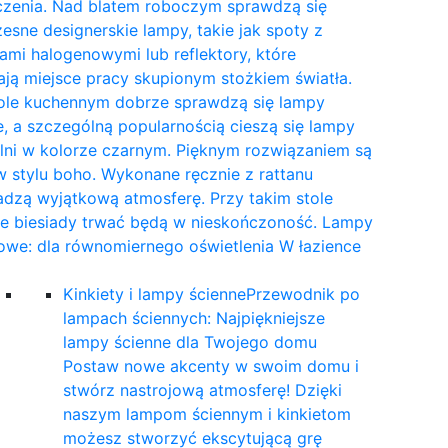
czenia. Nad blatem roboczym sprawdzą się
sne designerskie lampy, takie jak spoty z
mi halogenowymi lub reflektory, które
ają miejsce pracy skupionym stożkiem światła.
tole kuchennym dobrze sprawdzą się lampy
, a szczególną popularnością cieszą się lampy
lni w kolorze czarnym. Pięknym rozwiązaniem są
 stylu boho. Wykonane ręcznie z rattanu
dzą wyjątkową atmosferę. Przy takim stole
ne biesiady trwać będą w nieskończoność. Lampy
owe: dla równomiernego oświetlenia W łazience
…
Kinkiety i lampy ścienne
Przewodnik po
lampach ściennych: Najpiękniejsze
lampy ścienne dla Twojego domu
Postaw nowe akcenty w swoim domu i
stwórz nastrojową atmosferę! Dzięki
naszym lampom ściennym i kinkietom
możesz stworzyć ekscytującą grę