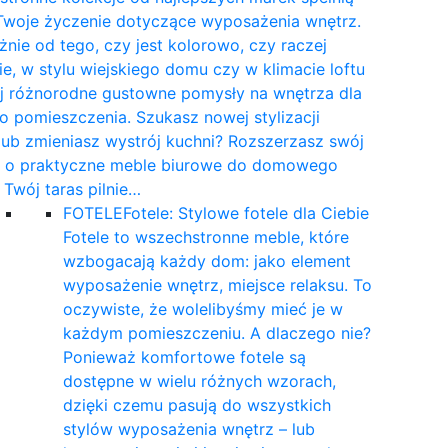
Twoje życzenie dotyczące wyposażenia wnętrz.
żnie od tego, czy jest kolorowo, czy raczej
e, w stylu wiejskiego domu czy w klimacie loftu
yj różnorodne gustowne pomysły na wnętrza dla
 pomieszczenia. Szukasz nowej stylizacji
 lub zmieniasz wystrój kuchni? Rozszerzasz swój
t o praktyczne meble biurowe do domowego
a Twój taras pilnie…
FOTELE
Fotele: Stylowe fotele dla Ciebie
Fotele to wszechstronne meble, które
wzbogacają każdy dom: jako element
wyposażenie wnętrz, miejsce relaksu. To
oczywiste, że wolelibyśmy mieć je w
każdym pomieszczeniu. A dlaczego nie?
Ponieważ komfortowe fotele są
dostępne w wielu różnych wzorach,
dzięki czemu pasują do wszystkich
stylów wyposażenia wnętrz – lub