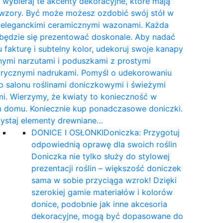
wybieraj te akcenty dekoracyjne, które mają
 wzory. Być może możesz ozdobić swój stół w
e eleganckimi ceramicznymi wazonami. Każda
 będzie się prezentować doskonale. Aby nadać
 fakturę i subtelny kolor, udekoruj swoje kanapy
nymi narzutami i poduszkami z prostymi
rycznymi nadrukami. Pomyśl o udekorowaniu
 salonu roślinami doniczkowymi i świeżymi
i. Wierzymy, że kwiaty to konieczność w
 domu. Koniecznie kup ponadczasowe doniczki.
ystaj elementy drewniane…
DONICE I OSŁONKI
Doniczka: Przygotuj
odpowiednią oprawę dla swoich roślin
Doniczka nie tylko służy do stylowej
prezentacji roślin – większość doniczek
sama w sobie przyciąga wzrok! Dzięki
szerokiej gamie materiałów i kolorów
donice, podobnie jak inne akcesoria
dekoracyjne, mogą być dopasowane do