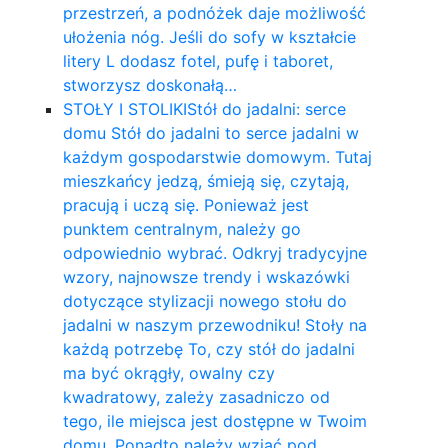
przestrzeń, a podnóżek daje możliwość
ułożenia nóg. Jeśli do sofy w kształcie
litery L dodasz fotel, pufę i taboret,
stworzysz doskonałą…
STOŁY I STOLIKI
Stół do jadalni: serce
domu Stół do jadalni to serce jadalni w
każdym gospodarstwie domowym. Tutaj
mieszkańcy jedzą, śmieją się, czytają,
pracują i uczą się. Ponieważ jest
punktem centralnym, należy go
odpowiednio wybrać. Odkryj tradycyjne
wzory, najnowsze trendy i wskazówki
dotyczące stylizacji nowego stołu do
jadalni w naszym przewodniku! Stoły na
każdą potrzebę To, czy stół do jadalni
ma być okrągły, owalny czy
kwadratowy, zależy zasadniczo od
tego, ile miejsca jest dostępne w Twoim
domu. Ponadto należy wziąć pod