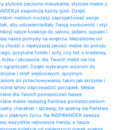
y stylowe zaciszne mieszkanie, stylowe meble z
NDER.pl zaspokoją każdy gust. Dzięki
erskim meblom możesz zaprojektować swoje
tak, aby odzwierciedlały Twoją osobowość i styl
Odkryj nasze kolekcje do salonu, jadalni, sypialni i
daj nasze pomysły na wnętrza. Niezależnie od
zy chodzi o najwyższej jakości meble do pokoju
cego, przytulne fotele i sofy, czy też o kredensy,
, łóżka i akcesoria: dla Twoich mebli nie ma
h ograniczeń. Dzięki wybranym wzorom do
kojów i stref wejściowych, sprytnym
aniom do przechowywania, takim jak skrzynie i
 można łatwo zaprowadzić porządek. Meble
erskie dla Twoich pomieszczeń Nasze
erskie meble nadadzą Państwa pomieszczeniom
ualny charakter i sprawią, że spełnią się Państwa
ia o pięknym życiu. Na INSPIRANDER zawsze
esz wszystkie najnowsze trendy, a nasze
tronne kolekcje od najlepszych marek spełnią