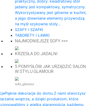
praktyczny, dobry: kwadratowy stół
jadalny jest kompaktowy, symetryczny.
Wykorzystywany jest głównie w kuchni,
a jego drewniane elementy przywodzą
na myśl szykowne stoły…
SZAFY I SZAFKI
TABORETY I ŁAWKI
NAJMODNIEJSZE SOFY >>>
KRZESŁA DO JADALNI
5 POMYSŁÓW JAK URZĄDZIĆ SALON
W STYLU GLAMOUR
sofa_glamour
cje
Piękne dekoracje do domu Z nami stworzysz
arzalne wnętrze, a dzięki produktom, które
cjonowaliśmy z wielką starannością, każdemu