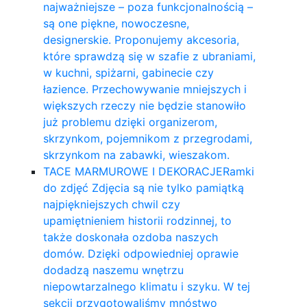
najważniejsze – poza funkcjonalnością –
są one piękne, nowoczesne,
designerskie. Proponujemy akcesoria,
które sprawdzą się w szafie z ubraniami,
w kuchni, spiżarni, gabinecie czy
łazience. Przechowywanie mniejszych i
większych rzeczy nie będzie stanowiło
już problemu dzięki organizerom,
skrzynkom, pojemnikom z przegrodami,
skrzynkom na zabawki, wieszakom.
TACE MARMUROWE I DEKORACJE
Ramki
do zdjęć Zdjęcia są nie tylko pamiątką
najpiękniejszych chwil czy
upamiętnieniem historii rodzinnej, to
także doskonała ozdoba naszych
domów. Dzięki odpowiedniej oprawie
dodadzą naszemu wnętrzu
niepowtarzalnego klimatu i szyku. W tej
sekcji przygotowaliśmy mnóstwo