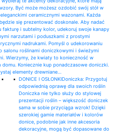
wybieraj te akcenty dekoracyjne, które mają
 wzory. Być może możesz ozdobić swój stół w
e eleganckimi ceramicznymi wazonami. Każda
 będzie się prezentować doskonale. Aby nadać
 fakturę i subtelny kolor, udekoruj swoje kanapy
nymi narzutami i poduszkami z prostymi
rycznymi nadrukami. Pomyśl o udekorowaniu
 salonu roślinami doniczkowymi i świeżymi
i. Wierzymy, że kwiaty to konieczność w
 domu. Koniecznie kup ponadczasowe doniczki.
ystaj elementy drewniane…
DONICE I OSŁONKI
Doniczka: Przygotuj
odpowiednią oprawę dla swoich roślin
Doniczka nie tylko służy do stylowej
prezentacji roślin – większość doniczek
sama w sobie przyciąga wzrok! Dzięki
szerokiej gamie materiałów i kolorów
donice, podobnie jak inne akcesoria
dekoracyjne, mogą być dopasowane do