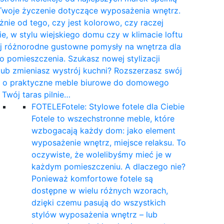
Twoje życzenie dotyczące wyposażenia wnętrz.
żnie od tego, czy jest kolorowo, czy raczej
e, w stylu wiejskiego domu czy w klimacie loftu
yj różnorodne gustowne pomysły na wnętrza dla
 pomieszczenia. Szukasz nowej stylizacji
 lub zmieniasz wystrój kuchni? Rozszerzasz swój
t o praktyczne meble biurowe do domowego
a Twój taras pilnie…
FOTELE
Fotele: Stylowe fotele dla Ciebie
Fotele to wszechstronne meble, które
wzbogacają każdy dom: jako element
wyposażenie wnętrz, miejsce relaksu. To
oczywiste, że wolelibyśmy mieć je w
każdym pomieszczeniu. A dlaczego nie?
Ponieważ komfortowe fotele są
dostępne w wielu różnych wzorach,
dzięki czemu pasują do wszystkich
stylów wyposażenia wnętrz – lub