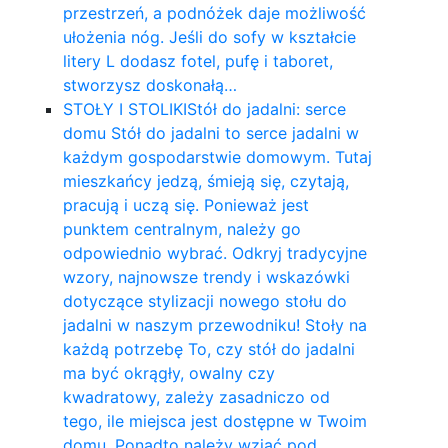
przestrzeń, a podnóżek daje możliwość
ułożenia nóg. Jeśli do sofy w kształcie
litery L dodasz fotel, pufę i taboret,
stworzysz doskonałą…
STOŁY I STOLIKI
Stół do jadalni: serce
domu Stół do jadalni to serce jadalni w
każdym gospodarstwie domowym. Tutaj
mieszkańcy jedzą, śmieją się, czytają,
pracują i uczą się. Ponieważ jest
punktem centralnym, należy go
odpowiednio wybrać. Odkryj tradycyjne
wzory, najnowsze trendy i wskazówki
dotyczące stylizacji nowego stołu do
jadalni w naszym przewodniku! Stoły na
każdą potrzebę To, czy stół do jadalni
ma być okrągły, owalny czy
kwadratowy, zależy zasadniczo od
tego, ile miejsca jest dostępne w Twoim
domu. Ponadto należy wziąć pod