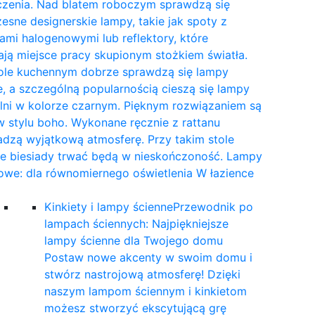
czenia. Nad blatem roboczym sprawdzą się
sne designerskie lampy, takie jak spoty z
mi halogenowymi lub reflektory, które
ają miejsce pracy skupionym stożkiem światła.
tole kuchennym dobrze sprawdzą się lampy
, a szczególną popularnością cieszą się lampy
lni w kolorze czarnym. Pięknym rozwiązaniem są
 stylu boho. Wykonane ręcznie z rattanu
dzą wyjątkową atmosferę. Przy takim stole
ne biesiady trwać będą w nieskończoność. Lampy
owe: dla równomiernego oświetlenia W łazience
…
Kinkiety i lampy ścienne
Przewodnik po
lampach ściennych: Najpiękniejsze
lampy ścienne dla Twojego domu
Postaw nowe akcenty w swoim domu i
stwórz nastrojową atmosferę! Dzięki
naszym lampom ściennym i kinkietom
możesz stworzyć ekscytującą grę