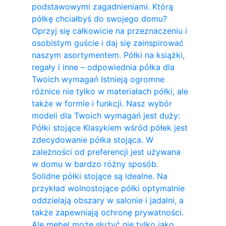
podstawowymi zagadnieniami. Którą
półkę chciałbyś do swojego domu?
Oprzyj się całkowicie na przeznaczeniu i
osobistym guście i daj się zainspirować
naszym asortymentem. Półki na książki,
regały i inne – odpowiednia półka dla
Twoich wymagań Istnieją ogromne
różnice nie tylko w materiałach półki, ale
także w formie i funkcji. Nasz wybór
modeli dla Twoich wymagań jest duży:
Półki stojące Klasykiem wśród półek jest
zdecydowanie półka stojąca. W
zależności od preferencji jest używana
w domu w bardzo różny sposób.
Solidne półki stojące są idealne. Na
przykład wolnostojące półki optymalnie
oddzielają obszary w salonie i jadalni, a
także zapewniają ochronę prywatności.
Ale mebel może służyć nie tylko jako