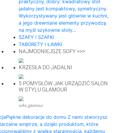
praktyczny, dobry: kwadratowy stół
jadalny jest kompaktowy, symetryczny.
Wykorzystywany jest głównie w kuchni,
a jego drewniane elementy przywodzą
na myśl szykowne stoły…
SZAFY I SZAFKI
TABORETY I ŁAWKI
NAJMODNIEJSZE SOFY >>>
KRZESŁA DO JADALNI
5 POMYSŁÓW JAK URZĄDZIĆ SALON
W STYLU GLAMOUR
sofa_glamour
cje
Piękne dekoracje do domu Z nami stworzysz
arzalne wnętrze, a dzięki produktom, które
cjonowaliśmy z wielką starannością, każdemu