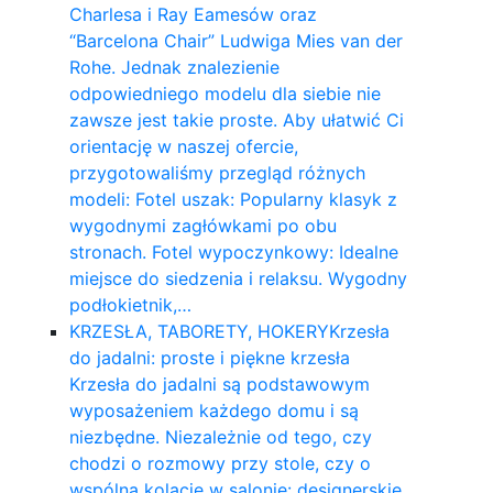
Charlesa i Ray Eamesów oraz
“Barcelona Chair” Ludwiga Mies van der
Rohe. Jednak znalezienie
odpowiedniego modelu dla siebie nie
zawsze jest takie proste. Aby ułatwić Ci
orientację w naszej ofercie,
przygotowaliśmy przegląd różnych
modeli: Fotel uszak: Popularny klasyk z
wygodnymi zagłówkami po obu
stronach. Fotel wypoczynkowy: Idealne
miejsce do siedzenia i relaksu. Wygodny
podłokietnik,…
KRZESŁA, TABORETY, HOKERY
Krzesła
do jadalni: proste i piękne krzesła
Krzesła do jadalni są podstawowym
wyposażeniem każdego domu i są
niezbędne. Niezależnie od tego, czy
chodzi o rozmowy przy stole, czy o
wspólną kolację w salonie: designerskie