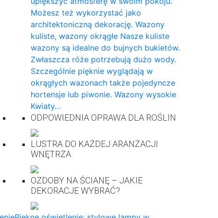
upiększyć atmosferę w swoim pokoju.
Możesz też wykorzystać jako
architektoniczną dekorację. Wazony
kuliste, wazony okrągłe Nasze kuliste
wazony są idealne do bujnych bukietów.
Zwłaszcza róże potrzebują dużo wody.
Szczególnie pięknie wyglądają w
okrągłych wazonach także pojedyncze
hortensje lub piwonie. Wazony wysokie
Kwiaty…
ODPOWIEDNIA OPRAWA DLA ROŚLIN
LUSTRA DO KAŻDEJ ARANŻACJI
WNĘTRZA
OZDOBY NA ŚCIANĘ – JAKIE
DEKORACJE WYBRAĆ?
enie
Piękne oświetlenie: stylowe lampy w