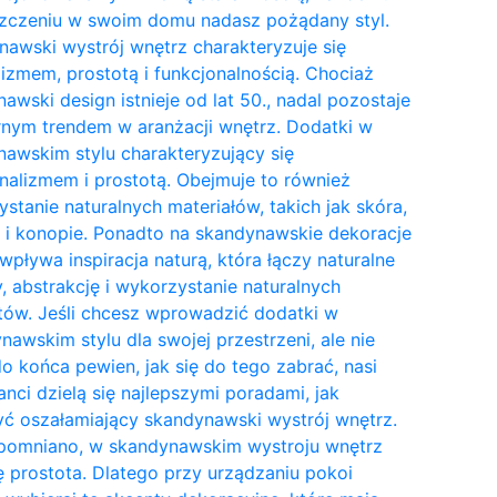
zczeniu w swoim domu nadasz pożądany styl.
awski wystrój wnętrz charakteryzuje się
izmem, prostotą i funkcjonalnością. Chociaż
awski design istnieje od lat 50., nadal pozostaje
nym trendem w aranżacji wnętrz. Dodatki w
awskim stylu charakteryzujący się
nalizmem i prostotą. Obejmuje to również
stanie naturalnych materiałów, takich jak skóra,
 i konopie. Ponadto na skandynawskie dekoracje
wpływa inspiracja naturą, która łączy naturalne
y, abstrakcję i wykorzystanie naturalnych
tów. Jeśli chcesz wprowadzić dodatki w
awskim stylu dla swojej przestrzeni, ale nie
do końca pewien, jak się do tego zabrać, nasi
anci dzielą się najlepszymi poradami, jak
ć oszałamiający skandynawski wystrój wnętrz.
pomniano, w skandynawskim wystroju wnętrz
ię prostota. Dlatego przy urządzaniu pokoi