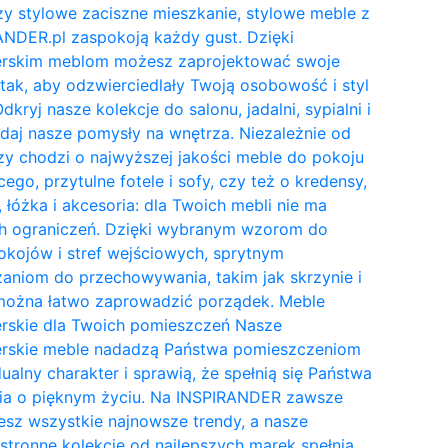
y stylowe zaciszne mieszkanie, stylowe meble z
NDER.pl zaspokoją każdy gust. Dzięki
erskim meblom możesz zaprojektować swoje
tak, aby odzwierciedlały Twoją osobowość i styl
Odkryj nasze kolekcje do salonu, jadalni, sypialni i
daj nasze pomysły na wnętrza. Niezależnie od
zy chodzi o najwyższej jakości meble do pokoju
cego, przytulne fotele i sofy, czy też o kredensy,
, łóżka i akcesoria: dla Twoich mebli nie ma
h ograniczeń. Dzięki wybranym wzorom do
kojów i stref wejściowych, sprytnym
aniom do przechowywania, takim jak skrzynie i
 można łatwo zaprowadzić porządek. Meble
erskie dla Twoich pomieszczeń Nasze
erskie meble nadadzą Państwa pomieszczeniom
ualny charakter i sprawią, że spełnią się Państwa
ia o pięknym życiu. Na INSPIRANDER zawsze
esz wszystkie najnowsze trendy, a nasze
tronne kolekcje od najlepszych marek spełnią