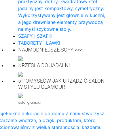
praktyczny, dobry: kwadratowy stół
jadalny jest kompaktowy, symetryczny.
Wykorzystywany jest głównie w kuchni,
a jego drewniane elementy przywodzą
na myśl szykowne stoły…
SZAFY I SZAFKI
TABORETY I ŁAWKI
NAJMODNIEJSZE SOFY >>>
KRZESŁA DO JADALNI
5 POMYSŁÓW JAK URZĄDZIĆ SALON
W STYLU GLAMOUR
sofa_glamour
cje
Piękne dekoracje do domu Z nami stworzysz
arzalne wnętrze, a dzięki produktom, które
cjonowaliśmy z wielką starannością, każdemu