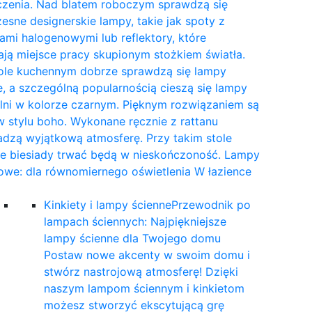
czenia. Nad blatem roboczym sprawdzą się
sne designerskie lampy, takie jak spoty z
mi halogenowymi lub reflektory, które
ają miejsce pracy skupionym stożkiem światła.
tole kuchennym dobrze sprawdzą się lampy
, a szczególną popularnością cieszą się lampy
lni w kolorze czarnym. Pięknym rozwiązaniem są
 stylu boho. Wykonane ręcznie z rattanu
dzą wyjątkową atmosferę. Przy takim stole
ne biesiady trwać będą w nieskończoność. Lampy
owe: dla równomiernego oświetlenia W łazience
…
Kinkiety i lampy ścienne
Przewodnik po
lampach ściennych: Najpiękniejsze
lampy ścienne dla Twojego domu
Postaw nowe akcenty w swoim domu i
stwórz nastrojową atmosferę! Dzięki
naszym lampom ściennym i kinkietom
możesz stworzyć ekscytującą grę