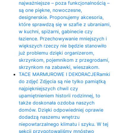
najważniejsze – poza funkcjonalnością –
są one piękne, nowoczesne,
designerskie. Proponujemy akcesoria,
które sprawdzą się w szafie z ubraniami,
w kuchni, spiżarni, gabinecie czy
łazience. Przechowywanie mniejszych i
większych rzeczy nie będzie stanowiło
już problemu dzięki organizerom,
skrzynkom, pojemnikom z przegrodami,
skrzynkom na zabawki, wieszakom.
TACE MARMUROWE I DEKORACJE
Ramki
do zdjęć Zdjęcia są nie tylko pamiątką
najpiękniejszych chwil czy
upamiętnieniem historii rodzinnej, to
także doskonała ozdoba naszych
domów. Dzięki odpowiedniej oprawie
dodadzą naszemu wnętrzu
niepowtarzalnego klimatu i szyku. W tej
sekcji przygotowaliśmy mnóstwo