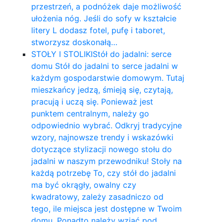
przestrzeń, a podnóżek daje możliwość
ułożenia nóg. Jeśli do sofy w kształcie
litery L dodasz fotel, pufę i taboret,
stworzysz doskonałą…
STOŁY I STOLIKI
Stół do jadalni: serce
domu Stół do jadalni to serce jadalni w
każdym gospodarstwie domowym. Tutaj
mieszkańcy jedzą, śmieją się, czytają,
pracują i uczą się. Ponieważ jest
punktem centralnym, należy go
odpowiednio wybrać. Odkryj tradycyjne
wzory, najnowsze trendy i wskazówki
dotyczące stylizacji nowego stołu do
jadalni w naszym przewodniku! Stoły na
każdą potrzebę To, czy stół do jadalni
ma być okrągły, owalny czy
kwadratowy, zależy zasadniczo od
tego, ile miejsca jest dostępne w Twoim
domu. Ponadto należy wziąć pod