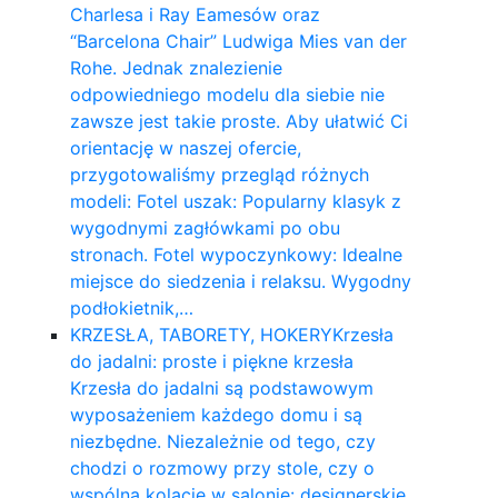
Charlesa i Ray Eamesów oraz
“Barcelona Chair” Ludwiga Mies van der
Rohe. Jednak znalezienie
odpowiedniego modelu dla siebie nie
zawsze jest takie proste. Aby ułatwić Ci
orientację w naszej ofercie,
przygotowaliśmy przegląd różnych
modeli: Fotel uszak: Popularny klasyk z
wygodnymi zagłówkami po obu
stronach. Fotel wypoczynkowy: Idealne
miejsce do siedzenia i relaksu. Wygodny
podłokietnik,…
KRZESŁA, TABORETY, HOKERY
Krzesła
do jadalni: proste i piękne krzesła
Krzesła do jadalni są podstawowym
wyposażeniem każdego domu i są
niezbędne. Niezależnie od tego, czy
chodzi o rozmowy przy stole, czy o
wspólną kolację w salonie: designerskie