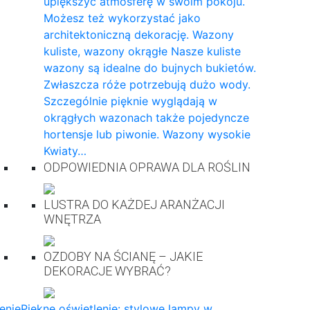
upiększyć atmosferę w swoim pokoju.
Możesz też wykorzystać jako
architektoniczną dekorację. Wazony
kuliste, wazony okrągłe Nasze kuliste
wazony są idealne do bujnych bukietów.
Zwłaszcza róże potrzebują dużo wody.
Szczególnie pięknie wyglądają w
okrągłych wazonach także pojedyncze
hortensje lub piwonie. Wazony wysokie
Kwiaty…
ODPOWIEDNIA OPRAWA DLA ROŚLIN
LUSTRA DO KAŻDEJ ARANŻACJI
WNĘTRZA
OZDOBY NA ŚCIANĘ – JAKIE
DEKORACJE WYBRAĆ?
enie
Piękne oświetlenie: stylowe lampy w