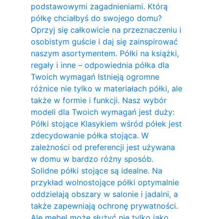
podstawowymi zagadnieniami. Którą
półkę chciałbyś do swojego domu?
Oprzyj się całkowicie na przeznaczeniu i
osobistym guście i daj się zainspirować
naszym asortymentem. Półki na książki,
regały i inne – odpowiednia półka dla
Twoich wymagań Istnieją ogromne
różnice nie tylko w materiałach półki, ale
także w formie i funkcji. Nasz wybór
modeli dla Twoich wymagań jest duży:
Półki stojące Klasykiem wśród półek jest
zdecydowanie półka stojąca. W
zależności od preferencji jest używana
w domu w bardzo różny sposób.
Solidne półki stojące są idealne. Na
przykład wolnostojące półki optymalnie
oddzielają obszary w salonie i jadalni, a
także zapewniają ochronę prywatności.
Ale mebel może służyć nie tylko jako