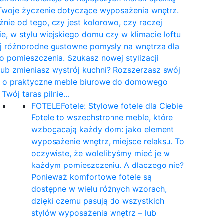
Twoje życzenie dotyczące wyposażenia wnętrz.
żnie od tego, czy jest kolorowo, czy raczej
e, w stylu wiejskiego domu czy w klimacie loftu
yj różnorodne gustowne pomysły na wnętrza dla
 pomieszczenia. Szukasz nowej stylizacji
 lub zmieniasz wystrój kuchni? Rozszerzasz swój
t o praktyczne meble biurowe do domowego
a Twój taras pilnie…
FOTELE
Fotele: Stylowe fotele dla Ciebie
Fotele to wszechstronne meble, które
wzbogacają każdy dom: jako element
wyposażenie wnętrz, miejsce relaksu. To
oczywiste, że wolelibyśmy mieć je w
każdym pomieszczeniu. A dlaczego nie?
Ponieważ komfortowe fotele są
dostępne w wielu różnych wzorach,
dzięki czemu pasują do wszystkich
stylów wyposażenia wnętrz – lub