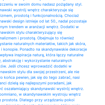
zczeniu w swoim domu nadasz pożądany styl.
awski wystrój wnętrz charakteryzuje się
izmem, prostotą i funkcjonalnością. Chociaż
awski design istnieje od lat 50., nadal pozostaje
nym trendem w aranżacji wnętrz. Dodatki w
awskim stylu charakteryzujący się
nalizmem i prostotą. Obejmuje to również
stanie naturalnych materiałów, takich jak skóra,
 i konopie. Ponadto na skandynawskie dekoracje
wpływa inspiracja naturą, która łączy naturalne
y, abstrakcję i wykorzystanie naturalnych
tów. Jeśli chcesz wprowadzić dodatki w
awskim stylu dla swojej przestrzeni, ale nie
do końca pewien, jak się do tego zabrać, nasi
anci dzielą się najlepszymi poradami, jak
ć oszałamiający skandynawski wystrój wnętrz.
pomniano, w skandynawskim wystroju wnętrz
ię prostota. Dlatego przy urządzaniu pokoi