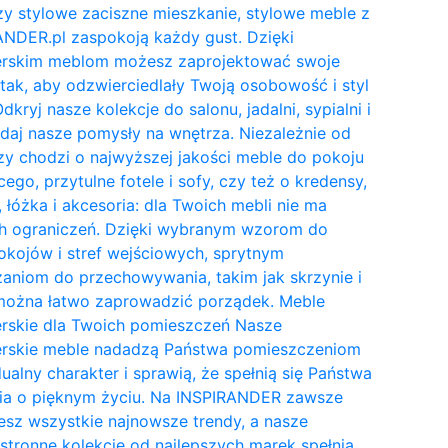
y stylowe zaciszne mieszkanie, stylowe meble z
NDER.pl zaspokoją każdy gust. Dzięki
erskim meblom możesz zaprojektować swoje
tak, aby odzwierciedlały Twoją osobowość i styl
Odkryj nasze kolekcje do salonu, jadalni, sypialni i
daj nasze pomysły na wnętrza. Niezależnie od
zy chodzi o najwyższej jakości meble do pokoju
cego, przytulne fotele i sofy, czy też o kredensy,
, łóżka i akcesoria: dla Twoich mebli nie ma
h ograniczeń. Dzięki wybranym wzorom do
kojów i stref wejściowych, sprytnym
aniom do przechowywania, takim jak skrzynie i
 można łatwo zaprowadzić porządek. Meble
erskie dla Twoich pomieszczeń Nasze
erskie meble nadadzą Państwa pomieszczeniom
ualny charakter i sprawią, że spełnią się Państwa
ia o pięknym życiu. Na INSPIRANDER zawsze
esz wszystkie najnowsze trendy, a nasze
tronne kolekcje od najlepszych marek spełnią