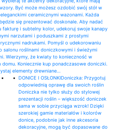
wybieraj te akcenty dekoracyjne, które mają
 wzory. Być może możesz ozdobić swój stół w
e eleganckimi ceramicznymi wazonami. Każda
 będzie się prezentować doskonale. Aby nadać
 fakturę i subtelny kolor, udekoruj swoje kanapy
nymi narzutami i poduszkami z prostymi
rycznymi nadrukami. Pomyśl o udekorowaniu
 salonu roślinami doniczkowymi i świeżymi
i. Wierzymy, że kwiaty to konieczność w
 domu. Koniecznie kup ponadczasowe doniczki.
ystaj elementy drewniane…
DONICE I OSŁONKI
Doniczka: Przygotuj
odpowiednią oprawę dla swoich roślin
Doniczka nie tylko służy do stylowej
prezentacji roślin – większość doniczek
sama w sobie przyciąga wzrok! Dzięki
szerokiej gamie materiałów i kolorów
donice, podobnie jak inne akcesoria
dekoracyjne, mogą być dopasowane do