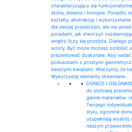
charakteryzujący się funkcjonalizme
skóra, drewno i konopie. Ponadto n
kształty, abstrakcję i wykorzystan
dla swojej przestrzeni, ale nie jest
poradami, jak stworzyć oszałamiaj
wnętrz liczy się prostota. Dlatego 
wzory. Być może możesz ozdobić sw
prezentować doskonale. Aby nadać w
poduszkami z prostymi geometryczn
świeżymi kwiatami. Wierzymy, że k
Wykorzystaj elementy drewniane…
DONICE I OSŁONKI
D
do stylowej prezent
gamie materiałów i 
Twojego indywidualn
stylu, ogromne doni
uzupełniają wystrój
naszym przewodniku 