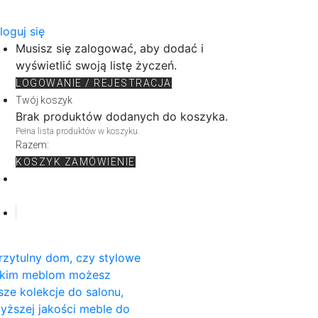
loguj się
Musisz się zalogować, aby dodać i
wyświetlić swoją listę życzeń.
LOGOWANIE / REJESTRACJA
Twój koszyk
Brak produktów dodanych do koszyka.
Pełna lista produktów w koszyku.
Razem:
KOSZYK
ZAMÓWIENIE
rzytulny dom, czy stylowe
rskim meblom możesz
sze kolekcje do salonu,
wyższej jakości meble do