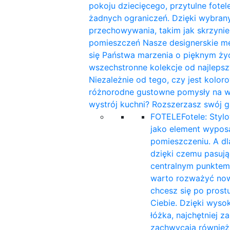
pokoju dziecięcego, przytulne fotele
żadnych ograniczeń. Dzięki wybra
przechowywania, takim jak skrzynie
pomieszczeń Nasze designerskie me
się Państwa marzenia o pięknym ży
wszechstronne kolekcje od najleps
Niezależnie od tego, czy jest kolor
różnorodne gustowne pomysły na wnę
wystrój kuchni? Rozszerzasz swój g
FOTELE
Fotele: Styl
jako element wyposa
pomieszczeniu. A d
dzięki czemu pasują 
centralnym punktem
warto rozważyć now
chcesz się po prost
Ciebie. Dzięki wyso
łóżka, najchętniej 
zachwycają również 