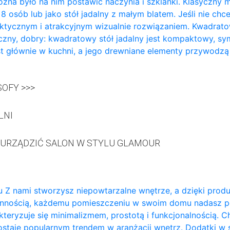
żna było na nim postawić naczynia i szklanki. Klasyczny m
a 8 osób lub jako stół jadalny z małym blatem. Jeśli nie ch
aktycznym i atrakcyjnym wizualnie rozwiązaniem. Kwadratowy
zny, dobry: kwadratowy stół jadalny jest kompaktowy, sy
t głównie w kuchni, a jego drewniane elementy przywodzą
OFY >>>
LNI
 URZĄDZIĆ SALON W STYLU GLAMOUR
 Z nami stworzysz niepowtarzalne wnętrze, a dzięki prod
annością, każdemu pomieszczeniu w swoim domu nadasz p
teryzuje się minimalizmem, prostotą i funkcjonalnością. 
ozostaje popularnym trendem w aranżacji wnętrz. Dodatki w