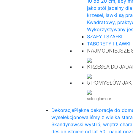
10 do 20 cm, aby mo
jako stół jadalny dl
krzeseł, ławki są pr
Kwadratowy, praktyc
Wykorzystywany jes
SZAFY I SZAFKI
TABORETY I ŁAWKI
NAJMODNIEJSZE S
KRZESŁA DO JADA
5 POMYSŁÓW JAK
sofa_glamour
Dekoracje
Piękne dekoracje do domu
wyselekcjonowaliśmy z wielką star
Skandynawski wystrój wnętrz charak
design istnieje od lat 50., nadal p