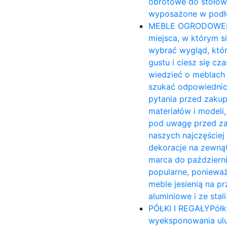
obrotowe do stołów
wyposażone w podło
MEBLE OGRODOWE
miejsca, w którym s
wybrać wygląd, któ
gustu i ciesz się c
wiedzieć o meblach 
szukać odpowiednich
pytania przed zakup
materiałów i modeli,
pod uwagę przed za
naszych najczęście
dekoracje na zewnąt
marca do październi
popularne, ponieważ
meble jesienią na 
aluminiowe i ze sta
PÓŁKI I REGAŁY
Półk
wyeksponowania ulu