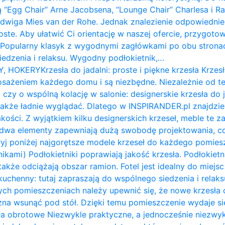
ą “Egg Chair” Arne Jacobsena, “Lounge Chair” Charlesa i 
udwiga Mies van der Rohe. Jednak znalezienie odpowiednie
roste. Aby ułatwić Ci orientację w naszej ofercie, przygot
: Popularny klasyk z wygodnymi zagłówkami po obu stron
siedzenia i relaksu. Wygodny podłokietnik,…
Y, HOKERY
Krzesła do jadalni: proste i piękne krzesła Krzesł
żeniem każdego domu i są niezbędne. Niezależnie od te
 czy o wspólną kolację w salonie: designerskie krzesła do 
także ładnie wyglądać. Dlatego w INSPIRANDER.pl znajdzi
kości. Z wyjątkiem kilku designerskich krzeseł, meble te z
e dwa elementy zapewniają dużą swobodę projektowania, c
ryj poniżej najgorętsze modele krzeseł do każdego pomiesz
nikami) Podłokietniki poprawiają jakość krzesła. Podłokietni
także odciążają obszar ramion. ​Fotel jest idealny do miejs
ł kuchenny: tutaj zapraszają do wspólnego siedzenia i relak
ych pomieszczeniach należy upewnić się, że nowe krzesła d
na wsunąć pod stół. Dzięki temu pomieszczenie wydaje się 
a obrotowe Niezwykle praktyczne, a jednocześnie niezwykl