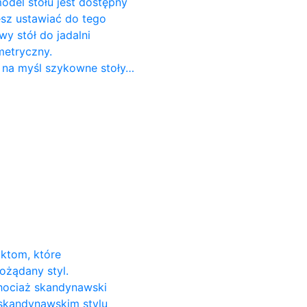
odel stołu jest dostępny
cesz ustawiać do tego
 stół do ​​jadalni
metryczny.
 na myśl szykowne stoły…
uktom, które
ożądany styl.
Chociaż skandynawski
 skandynawskim stylu