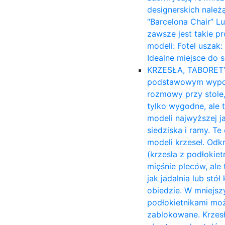
designerskich należ
“Barcelona Chair” L
zawsze jest takie p
modeli: Fotel uszak
Idealne miejsce do 
KRZESŁA, TABORET
podstawowym wyposa
rozmowy przy stole,
tylko wygodne, ale 
modeli najwyższej ja
siedziska i ramy. T
modeli krzeseł. Odk
(krzesła z podłokiet
mięśnie pleców, ale 
jak jadalnia lub stó
obiedzie. W mniejsz
podłokietnikami moż
zablokowane. Krzesł