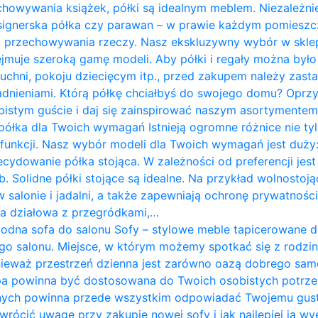
chowywania książek, półki są idealnym meblem. Niezależnie
designerska półka czy parawan – w prawie każdym pomies
do przechowywania rzeczy. Nasz ekskluzywny wybór w skle
jmuje szeroką gamę modeli. Aby półki i regały można był
 kuchni, pokoju dziecięcym itp., przed zakupem należy zast
ieniami. Którą półkę chciałbyś do swojego domu? Oprzyj
istym guście i daj się zainspirować naszym asortymentem. P
półka dla Twoich wymagań Istnieją ogromne różnice nie tyl
i funkcji. Nasz wybór modeli dla Twoich wymagań jest duży:
ecydowanie półka stojąca. W zależności od preferencji j
. Solidne półki stojące są idealne. Na przykład wolnostoją
w salonie i jadalni, a także zapewniają ochronę prywatnośc
nka działowa z przegródkami,…
odna sofa do salonu Sofy – stylowe meble tapicerowane 
go salonu. Miejsce, w którym możemy spotkać się z rodziną
nieważ przestrzeń dzienna jest zarówno oazą dobrego sam
pa powinna być dostosowana do Twoich osobistych potrze
nych powinna przede wszystkim odpowiadać Twojemu gus
zwrócić uwagę przy zakupie nowej sofy i jak najlepiej ją w