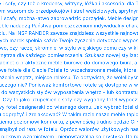
 i sofy, czy też o kredensy, witryny, łóżka i akcesoria: dla
nym wzorom do przedpokojów i stref wejściowych, sprytn
 i szafy, można łatwo zaprowadzić porządek. Meble design
ble nadadzą Państwa pomieszczeniom indywidualny charakt
ciu. Na INSPIRANDER zawsze znajdziesz wszystkie najnows
zych marek spełnią każde Twoje życzenie dotyczące wypos
owo, czy raczej skromnie, w stylu wiejskiego domu czy w kl
trza dla każdego pomieszczenia. Szukasz nowej stylizacji
abinet o praktyczne meble biurowe do domowego biura, a 
owe fotele dla Ciebie Fotele to wszechstronne meble, któ
żenie wnętrz, miejsce relaksu. To oczywiste, że woleliby
laczego nie? Ponieważ komfortowe fotele są dostępne w w
do wszystkich stylów wyposażenia wnętrz – lub kontrastują 
. Czy to jako uzupełnienie sofy czy wygodny fotel wypo
y fotel designerski do własnego domu. Jak wybrać fotel 
u odprężyć i zrelaksować? W takim razie nasze meble tapi
kiemu poziomowi komfortu, z pewnością trudno będzie Ci w
zasnąłbyś od razu w fotelu. Oprócz walorów użytkowych na
pięknym wzornictwem i niepowtarzalną kolorystyką. Do na