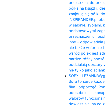
przestrzeni do prze
półka na książki, 
znajdują się półki 
INSPIRANDER.pl obe
w salonie, sypialni,
podstawowymi zagadn
przeznaczeniu i osob
inne – odpowiednia 
ale także w formie 
wśród półek jest zd
bardzo różny sposób
oddzielają obszary 
nie tylko jako ścia
SOFY I LEŻANKI
Wyg
Sofa to serce każde
film i odpocząć. Po
odosobnienia, kana
walorów funkcjonal
dowiesz się, na co 