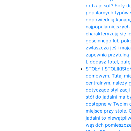
rodzaje sof? Sofy d
popularnych typów s
odpowiednią kanapę 
najpopularniejszych
charakteryzują się 
gościnnego lub poko
zwłaszcza jeśli mają
zapewnia przytulną p
L dodasz fotel, puf
STOŁY I STOLIKI
Stół
domowym. Tutaj mies
centralnym, należy 
dotyczące stylizacj
stół do jadalni ma b
dostępne w Twoim d
miejsce przy stole. 
jadalni to niewątpli
wąskich pomieszczen