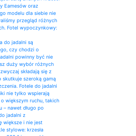
Ray Eamesów oraz
go modelu dla siebie nie
owaliśmy przegląd różnych
ach. Fotel wypoczynkowy:
a do jadalni są
go, czy chodzi o
jadalni powinny być nie
esz duży wybór różnych
azwyczaj składają się z
o skutkuje szeroką gamą
czenia. Fotele do jadalni
ki nie tylko wspierają
c o większym ruchu, takich
su – nawet długo po
o jadalni z
większe i nie jest
e stylowe: krzesła