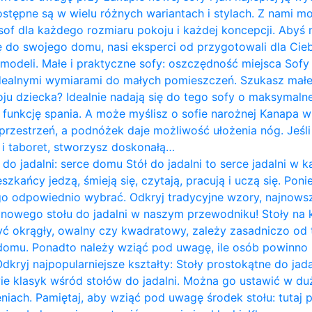
ostępne są w wielu różnych wariantach i stylach. Z nami m
of dla każdego rozmiaru pokoju i każdej koncepcji. Abyś 
do swojego domu, nasi eksperci od przygotowali dla Cieb
 modeli. Małe i praktyczne sofy: oszczędność miejsca Sof
idealnymi wymiarami do małych pomieszczeń. Szukasz mał
ju dziecka? Idealnie nadają się do tego sofy o maksymalne
 funkcję spania. A może myślisz o sofie narożnej Kanapa w k
rzestrzeń, a podnóżek daje możliwość ułożenia nóg. Jeśli 
ę i taboret, stworzysz doskonałą…
 do jadalni: serce domu Stół do jadalni to serce jadalni 
zkańcy jedzą, śmieją się, czytają, pracują i uczą się. Pon
go odpowiednio wybrać. Odkryj tradycyjne wzory, najnows
i nowego stołu do jadalni w naszym przewodniku! Stoły na
yć okrągły, owalny czy kwadratowy, zależy zasadniczo od te
omu. Ponadto należy wziąć pod uwagę, ile osób powinno 
Odkryj najpopularniejsze kształty: Stoły prostokątne do jad
wie klasyk wśród stołów do jadalni. Można go ustawić w du
iach. Pamiętaj, aby wziąć pod uwagę środek stołu: tutaj 