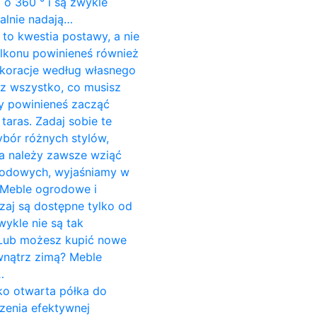
o 360 ° i są zwykle
alnie nadają…
to kwestia postawy, a nie
alkonu powinieneś również
koracje według własnego
sz wszystko, co musisz
dy powinieneś zacząć
aras. Zadaj sobie te
ybór różnych stylów,
ria należy zawsze wziąć
grodowych, wyjaśniamy w
 Meble ogrodowe i
aj są dostępne tylko od
wykle nie są tak
. Lub możesz kupić nowe
wnątrz zimą? Meble
…
ako otwarta półka do
zenia efektywnej