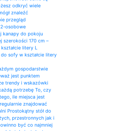
ożesz odkryć wiele
mógł znaleźć
ie przegląd
y 2-osobowe
ej kanapy do pokoju
j szerokości 170 cm –
ształcie litery L
do sofy w kształcie litery
w każdym gospodarstwie
ieważ jest punktem
ze trendy i wskazówki
 każdą potrzebę To, czy
go, ile miejsca jest
regularnie znajdować
alni Prostokątny stół do
żych, przestronnych jak i
powinno być co najmniej