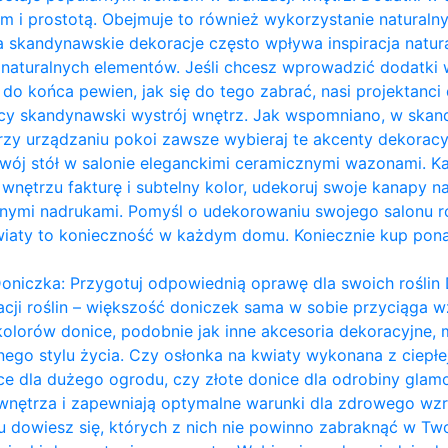
m i prostotą. Obejmuje to również wykorzystanie naturalny
a skandynawskie dekoracje często wpływa inspiracja naturą
ie naturalnych elementów. Jeśli chcesz wprowadzić dodatk
eś do końca pewien, jak się do tego zabrać, nasi projektanci 
ący skandynawski wystrój wnętrz. Jak wspomniano, w ska
przy urządzaniu pokoi zawsze wybieraj te akcenty dekoracy
ój stół w salonie eleganckimi ceramicznymi wazonami. Każ
nętrzu fakturę i subtelny kolor, udekoruj swoje kanapy na
ymi nadrukami. Pomyśl o udekorowaniu swojego salonu ro
wiaty to konieczność w każdym domu. Koniecznie kup pon
oniczka: Przygotuj odpowiednią oprawę dla swoich roślin 
acji roślin – większość doniczek sama w sobie przyciąga wz
kolorów donice, podobnie jak inne akcesoria dekoracyjn
ego stylu życia. Czy osłonka na kwiaty wykonana z ciepł
ce dla dużego ogrodu, czy złote donice dla odrobiny glam
 wnętrza i zapewniają optymalne warunki dla zdrowego wzro
dowiesz się, których z nich nie powinno zabraknąć w Two