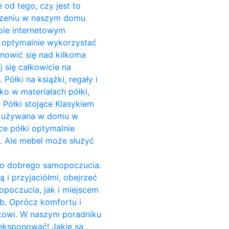
 od tego, czy jest to
zczeniu w naszym domu
pie internetowym
o optymalnie wykorzystać
anowić się nad kilkoma
 się całkowicie na
ółki na książki, regały i
ko w materiałach półki,
 Półki stojące Klasykiem
est używana w domu w
ce półki optymalnie
i. Ale mebel może służyć
do dobrego samopoczucia.
 i przyjaciółmi, obejrzeć
opoczucia, jak i miejscem
b. Oprócz komfortu i
towi. W naszym poradniku
yeksponować! Jakie są