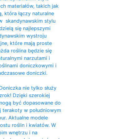
ch materiałów, takich jak
, która łączy naturalne
i w skandynawskim stylu
dzielą się najlepszymi
ndynawskim wystroju
jne, które mają proste
da roślina będzie się
turalnymi narzutami i
ślinami doniczkowymi i
adczasowe doniczki.
Doniczka nie tylko służy
rok! Dzięki szerokiej
e, mogą być dopasowane do
ej terakoty w południowym
our. Aktualne modele
stu roślin i kwiatów. W
im wnętrzu i na