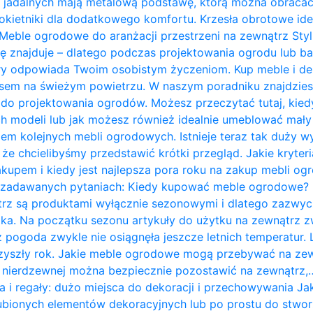
 jadalnych mają metalową podstawę, którą można obracać 
kietniki dla dodatkowego komfortu. Krzesła obrotowe ide
Meble ogrodowe do aranżacji przestrzeni na zewnątrz Styl 
ię znajduje – dlatego podczas projektowania ogrodu lub b
ry odpowiada Twoim osobistym życzeniom. Kup meble i de
zasem na świeżym powietrzu. W naszym poradniku znajdzie
do projektowania ogrodów. Możesz przeczytać tutaj, kie
 modeli lub jak możesz również idealnie umeblować mały t
em kolejnych mebli ogrodowych. Istnieje teraz tak duży w
 że chcielibyśmy przedstawić krótki przegląd. Jakie kryte
kupem i kiedy jest najlepsza pora roku na zakup mebli o
j zadawanych pytaniach: Kiedy kupować meble ogrodowe?
rz są produktami wyłącznie sezonowymi i dlatego zazwycz
ka. Na początku sezonu artykuły do ​​użytku na zewnątrz z
 pogoda zwykle nie osiągnęła jeszcze letnich temperatur
przyszły rok. Jakie meble ogrodowe mogą przebywać na ze
li nierdzewnej można bezpiecznie pozostawić na zewnątrz,
a i regały: dużo miejsca do dekoracji i przechowywania J
bionych elementów dekoracyjnych lub po prostu do stwor