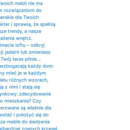
 Twoich mebli nie ma
ym rozwiązaniom do
erskie dla Twoich
er i sprawią, że spełnią
ze trendy, a nasze
ażenia wnętrz.
imacie loftu – odkryj
 jadalni lub zmieniasz
Twój taras pilnie…
re wzbogacają każdy dom:
śmy mieć je w każdym
ielu różnych wzorach,
z nimi i stają się
czynkowy: zdecydowanie
do mieszkania? Czy
cerowane są właśnie dla
stać i położyć się do
sze meble do siedzenia
jbardziej znanych krzeseł